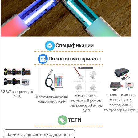
Спецификации
Похожие материалы
RGBW-контроллер 5-
K-1000C, K-4000 K-
8 мм 10 мм 2-
мини-светодиодный
24 В
8000C T-790K
контактный разъем
контроллер5v-24v
светодиодный
светодиодной ленты
контроллер пикселей
COB
ТЕГИ
Зажимы для светодиодных лент