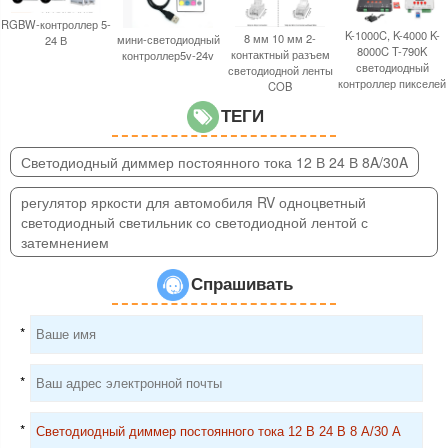
RGBW-контроллер 5-
K-1000C, K-4000 K-
8 мм 10 мм 2-
мини-светодиодный
24 В
8000C T-790K
контактный разъем
контроллер5v-24v
светодиодный
светодиодной ленты
контроллер пикселей
COB
ТЕГИ
Светодиодный диммер постоянного тока 12 В 24 В 8A/30A
регулятор яркости для автомобиля RV одноцветный
светодиодный светильник со светодиодной лентой с
затемнением
Спрашивать
*
*
*