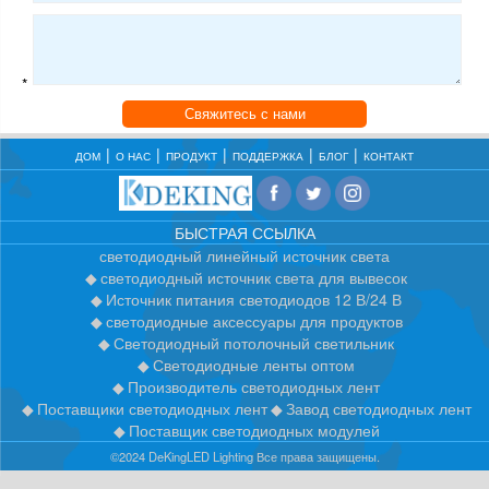
*
Свяжитесь с нами
ДОМ
О НАС
ПРОДУКТ
ПОДДЕРЖКА
БЛОГ
КОНТАКТ
БЫСТРАЯ ССЫЛКА
светодиодный линейный источник света
светодиодный источник света для вывесок
Источник питания светодиодов 12 В/24 В
светодиодные аксессуары для продуктов
Светодиодный потолочный светильник
Светодиодные ленты оптом
Производитель светодиодных лент
Поставщики светодиодных лент
Завод светодиодных лент
Поставщик светодиодных модулей
©2024 DeKingLED Lighting Все права защищены.