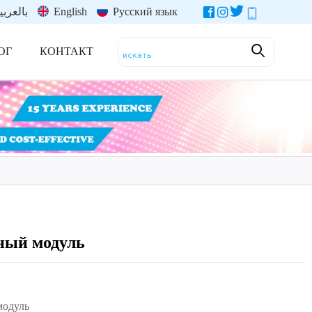
بالعربي
English
Русский язык
ОГ
КОНТАКТ
ный модуль
модуль