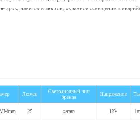
е арок, навесов и мостов, охранное освещение и аварий
Светодиодный чип
змер
Люмен
Напряжение
Те
бренда
5MM
mm
25
osram
12V
1
m