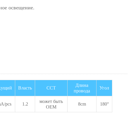
ное освещение.
Длина
кущий
Власть
CCT
Угол
провода
может быть
A/pcs
1.2
8cm
180°
OEM