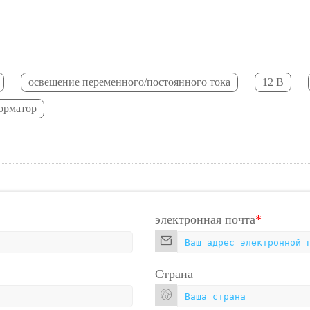
освещение переменного/постоянного тока
12 В
орматор
электронная почта
*
Страна