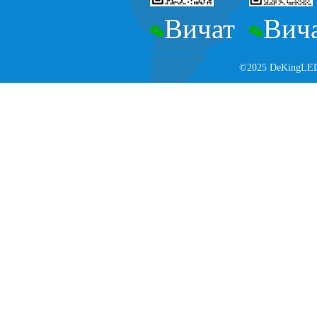
Вичат
Вич
©2025 DeKingLED