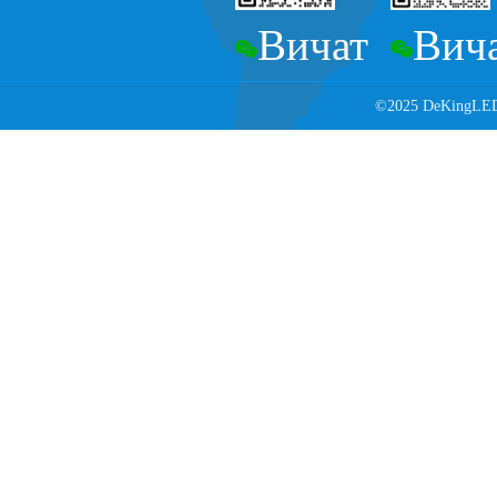
Вичат
Вич
©2025 DeKingLED