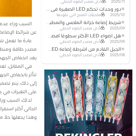
أدى مصدر الضوء الخطي
2025/11
دور وحدات تحكم LED الصغيرة في مشاريع إضاءة شريط LED
ملحقات المنتج التي تقودها
2025/10
شريط إضاءة خزانة الملابس والمطبخ: شريط COB LED اللمسي الذي يعيد تعريف الإضاءة المنزلية والتجارية
أدى مصدر الضوء الخطي
2025/09
عن شرائط الإضاءة LED ذات الجهد المنخفض الشائع
هل أضواء LED الأكثر سطوعًا أفضل؟
أدى مصدر الضوء الخطي
2025/09
مصدر طاقة ومنظم ت
الجيل القادم من أشرطة إضاءة LED: قابلة للقطع بحرية لإمكانيات غير محدودة
أدى مصدر الضوء الخطي
2025/08
يعد انخفاض الجهد هذا شائعً
على التغيرات في ج
الحالي أكثر استقرا
وهذا يجعلها حلاً م