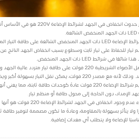
السبب وراء عدم حدوث انخفاض في
ة.
يار للحفاظ على تيار ثابت وسطوع بسبب انخفاض الجهد الناتج عن ال
ا في شرائط LED ذات الجهد المنخفض.
في المقابل، تعمل الأضواء الشريطية 220 فولت على طاقة تي
تتأثر بانخفاض الجهد. وذلك لأنه مع مصدر 220 فولت، يمكن ن
إلى ذلك، يتم تصميم شرائط الإضاءة 220 فولت عادةً كوحدات طاق
هد الإمداد، دون الحاجة إلى محول طاقة أو منظم تيار.
لذلك، السبب وراء عدم وجود 
رًا ولا يتأثر بسهولة بالمقاومة، وعادةً ما تكون مصممة لتوفير طاقة 
ناسبًا للإضاءة ولا يتطلب أي معدات إضافية.