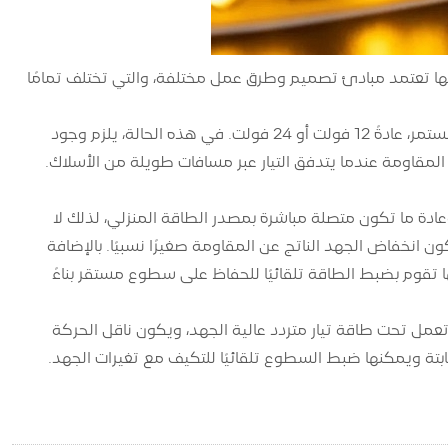
 الجهد لشرائط الإضاءة 220V هو في الأساس أنها تعتمد مبادئ تصميم وطرق عمل مختلفة، والتي تختلف تمامًا
عادةً ما تعمل شرائط الإضاءة LED ذات الجهد المنخفض الشائعة على طاقة التيار المستمر، عادةً 12 فولت أو 24 فولت. في هذه الحالة، يلزم وجود
مقاومة عندما يتدفق التيار عبر مسافات طويلة من الأسلاك.
ار متردد عالية الجهد وعادة ما تكون متصلة مباشرة بمصدر الطاقة المنزلي، لذلك لا
قل التيار بسهولة أكبر ويكون انخفاض الجهد الناتج عن المقاومة صغيرًا نسبيًا. بالإضافة
ة ثابتة، مما يعني أنها تقوم بضبط الطاقة تلقائيًا للحفاظ على سطوع مستقر بناءً
انخفاض في الجهد لشرائط الإضاءة 220 فولت هو أنها تعمل تحت طاقة تيار متردد عالية الجهد، ويكون ناقل الحركة
ثابتة ويمكنها ضبط السطوع تلقائيًا للتكيف مع تغيرات الجهد.