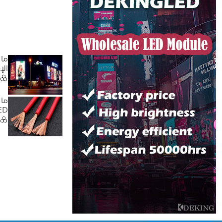
ما 
الإ
ما 
LED منخفض الج