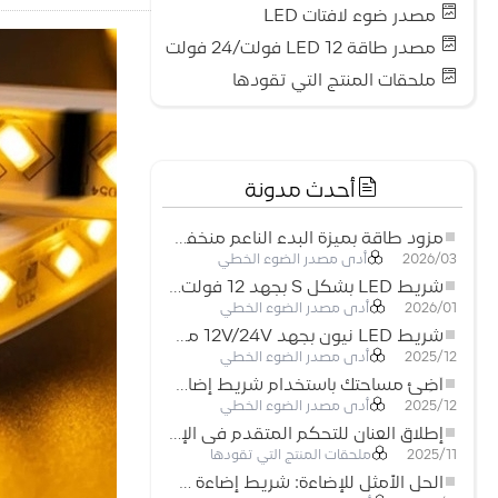
مصدر ضوء لافتات LED
مصدر طاقة LED 12 فولت/24 فولت
ملحقات المنتج التي تقودها
أحدث مدونة
مزود طاقة بميزة البدء الناعم منخفض الجهد لأنظمة إضاءة LED
أدى مصدر الضوء الخطي
2026/03
شريط LED بشكل S بجهد 12 فولت: حل إضاءة مرن وفعال للتصميمات الحديثة
أدى مصدر الضوء الخطي
2026/01
شريط LED نيون بجهد 12V/24V مع إمكانية القص كل 3 مصابيح: حل إضاءة نيون عصري لكل المساحات
أدى مصدر الضوء الخطي
2025/12
أضِئ مساحتك باستخدام شريط إضاءة LED نيون مرن منخفض الجهد
أدى مصدر الضوء الخطي
2025/12
إطلاق العنان للتحكم المتقدم في الإضاءة: المزايا الرئيسية لجهاز التحكم RGBW 5–24 فولت
ملحقات المنتج التي تقودها
2025/11
الحل الأمثل للإضاءة: شريط إضاءة LED مرن عالي الكثافة COB FOB للإضاءة الحديثة