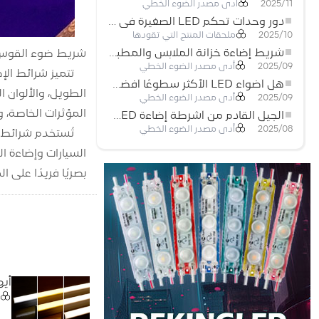
أدى مصدر الضوء الخطي
2025/11
دور وحدات تحكم LED الصغيرة في مشاريع إضاءة شريط LED
ملحقات المنتج التي تقودها
2025/10
شريط إضاءة خزانة الملابس والمطبخ: شريط COB LED اللمسي الذي يعيد تعريف الإضاءة المنزلية والتجارية
شريط ضوء القوس
أدى مصدر الضوء الخطي
2025/09
هل أضواء LED الأكثر سطوعًا أفضل؟
الطويل، والألوان ا
أدى مصدر الضوء الخطي
2025/09
المؤثرات الخاصة، 
الجيل القادم من أشرطة إضاءة LED: قابلة للقطع بحرية لإمكانيات غير محدودة
أدى مصدر الضوء الخطي
2025/08
تُستخدم شرائط ا
السيارات وإضاءة ال
بصريًا فريدًا على ا
أيهما 