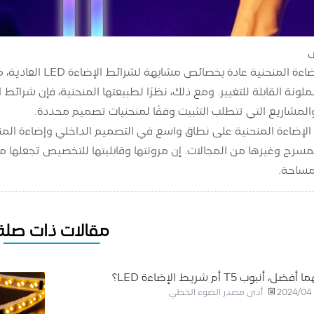
تتميز شرائط الإضاء
لملونة القابلة للتغيير. ومع ذلك، نظرًا لطبيعتها المنحنية، فإن شرائط
والمشاريع التي تتطلب التثبيت وفقًا لمنحنيات تصميم محددة.
لإضاءة المنحنية على نطاق واسع في التصميم الداخلي وإضاءة المنا
مسرح وغيرها من المجالات. إن مرونتها وقابليتها للتخصيص تجعلها مث
لمساحة.
مقالات ذات صلة
أفضل، أنبوب T5 أم شريط الإضاءة LED؟
أدى مصدر الضوء الخطي
2024/04