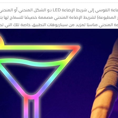
وائر المطبوعة) لشريط الإضاءة المنحني مصممة خصيصًا للسماح لها ب
 المنحني مناسبًا لمزيد من سيناريوهات التطبيق، خاصة تلك التي 