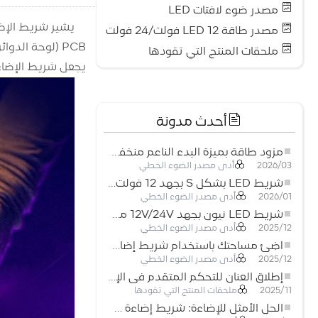
مصدر ضوء لافتات LED
مصدر طاقة LED 12 فولت/24 فولت
PCB (لوحة الد
ملحقات المنتج التي تقودها
يجعل شريط الإضاءة
أحدث مدونة
مزود طاقة بميزة البدء الناعم منخفض الجهد لأنظمة إضاءة LED
أدى مصدر الضوء الخطي
2026/03
شريط LED بشكل S بجهد 12 فولت: حل إضاءة مرن وفعال للتصميمات الحديثة
أدى مصدر الضوء الخطي
2026/01
شريط LED نيون بجهد 12V/24V مع إمكانية القص كل 3 مصابيح: حل إضاءة نيون عصري لكل المساحات
أدى مصدر الضوء الخطي
2025/12
أضِئ مساحتك باستخدام شريط إضاءة LED نيون مرن منخفض الجهد
أدى مصدر الضوء الخطي
2025/12
إطلاق العنان للتحكم المتقدم في الإضاءة: المزايا الرئيسية لجهاز التحكم RGBW 5–24 فولت
ملحقات المنتج التي تقودها
2025/11
الحل الأمثل للإضاءة: شريط إضاءة LED مرن عالي الكثافة COB FOB للإضاءة الحديثة