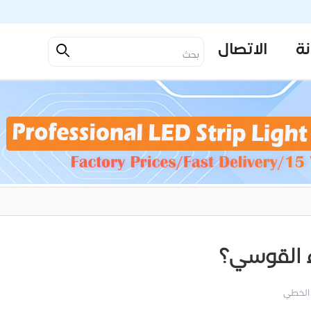
نة
الاتصال
 القوسي؟
 الخطي