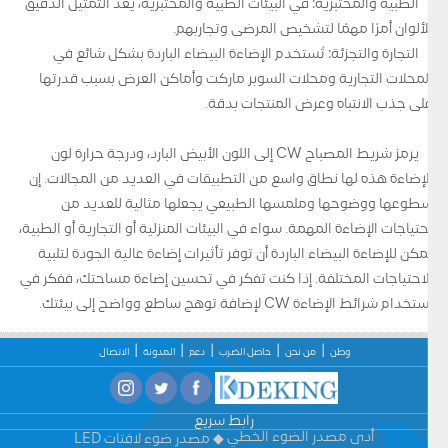
الطبية والمختبرية: في البيئات الطبية والمختبرية، يعد التمثيل الدقيق
للألوان أمرًا مهمًا لتشخيص المرضى وتجاربهم.
التجارة والتجزئة: تُستخدم الإضاءة البيضاء الباردة بشكل شائع في
المحلات التجارية ومحلات السوبر ماركت وأماكن العرض بسبب قدرتها
على جذب الانتباه وعرض المنتجات بدقة.
يرمز شريط المصباح CW إلى اللون الأبيض البارد، ودرجة حرارة لون
الإضاءة هذه لها نطاق واسع من التطبيقات في العديد من المجالات. إن
سطوعها ووضوحها وملمسها الطبيعي يجعلها مثالية للعديد من
احتياجات الإضاءة المهمة. سواء في البيئات المنزلية أو التجارية أو الطبية،
يمكن للإضاءة البيضاء الباردة أن توفر تأثيرات إضاءة عالية الجودة لتلبية
الاحتياجات المختلفة. إذا كنت تفكر في تحسين إضاءة مساحتك، ففكر في
استخدام شرائط الإضاءة CW لإضافة توهج ساطع وواضح إلى بيئتك.
وطن
من نحن
حاصل الضرب
دعم
المدونة
الاتصال
رابط سريع
أدى مصدر الضوء الخطي
مصدر ضوء لافتات LED