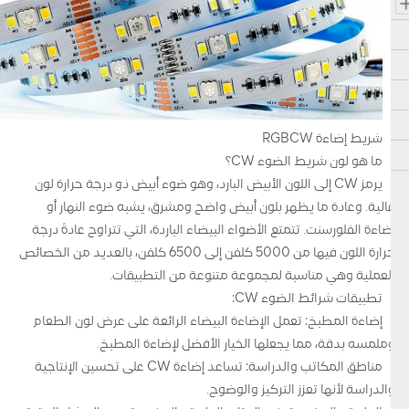
شريط إضاءة RGBCW
ما هو لون شريط الضوء CW؟
يرمز CW إلى اللون الأبيض البارد، وهو ضوء أبيض ذو درجة حرارة لون
عالية. وعادة ما يظهر بلون أبيض واضح ومشرق، يشبه ضوء النهار أو
إضاءة الفلورسنت. تتمتع الأضواء البيضاء الباردة، التي تتراوح عادةً درجة
حرارة اللون فيها من 5000 كلفن إلى 6500 كلفن، بالعديد من الخصائص
العملية وهي مناسبة لمجموعة متنوعة من التطبيقات.
تطبيقات شرائط الضوء CW:
إضاءة المطبخ: تعمل الإضاءة البيضاء الرائعة على عرض لون الطعام
وملمسه بدقة، مما يجعلها الخيار الأفضل لإضاءة المطبخ.
مناطق المكاتب والدراسة: تساعد إضاءة CW على تحسين الإنتاجية
والدراسة لأنها تعزز التركيز والوضوح.