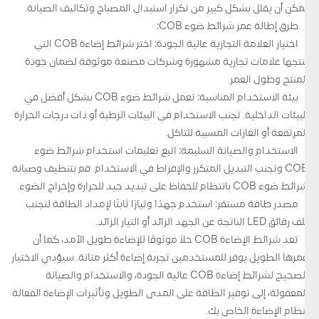
يمكن أن يقلل بشكل كبير من تكرار استبدال المصباح وتكاليف الصيانة.
طرق إطالة عمر شرائط ضوء COB:
اختيار العلامة التجارية عالية الجودة: اختر شرائط إضاءة COB التي
تنتجها علامات تجارية مشهورة وشركات مصنعة موثوقة لضمان جودة
المنتج وطول العمر.
بيئة الاستخدام المناسبة: تعمل شرائط ضوء COB بشكل أفضل في
البيئات الداخلية. تجنب الاستخدام في البيئات الرطبة أو ذات درجات الحرارة
المرتفعة أو الغازات المسببة للتآكل.
الاستخدام والصيانة السليمة: اتبع تعليمات استخدام شرائط ضوء
COB وتجنب التبديل المتكرر والإفراط في الاستخدام. قم بتنظيف وصيانة
شرائط ضوء COB بانتظام للحفاظ على تبديد جيد للحرارة وإخراج الضوء.
مصدر طاقة مستقر: استخدم جهدًا وتيارًا ثابتًا لإمداد الطاقة لتجنب
تلف رقائق LED الناتجة عن الجهد الزائد أو التيار الزائد.
تعد شرائط الإضاءة COB حلاً موثوقًا للإضاءة طويل الأمد، كما أن
عمرها الطويل يوفر للمستخدمين تجربة إضاءة أكثر متانة. سيؤدي الاختيار
الصحيح لشرائط إضاءة COB عالية الجودة، والاستخدام والصيانة
المعقولة، إلى توفير الطاقة على المدى الطويل وتأثيرات الإضاءة الفعالة
لنظام الإضاءة الخاص بك.