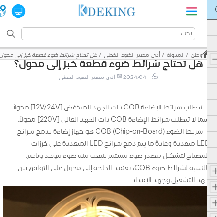
وطن
المدونة
أدى مصدر الضوء الخطي
هل تحتاج شرائط ضوء قطعة خبز إلى محول؟
هل تحتاج شرائط ضوء قطعة خبز إلى محول؟
2024/04
أدى مصدر الضوء الخطي
تتطلب شرائط الإضاءة COB ذات الجهد المنخفض [12V/24V] محولاً،
بينما لا تتطلب شرائط الإضاءة COB ذات الجهد العالي [220V] محولاً.
شريط الضوء COB (Chip-on-Board) هو جهاز إضاءة يدمج شرائح
LED متعددة وعادةً ما يتم دمج شرائح LED المتعددة على خرزات
المصباح لتشكيل مصدر ضوء مستمر ينبعث منه ضوء موحد وناعم.
بالنسبة لشرائط ضوء COB، تعتمد الحاجة إلى محول على التوافق بين
جهد التشغيل وجهد الإمداد.