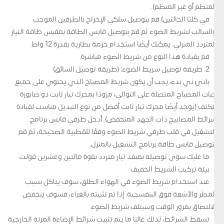
المنظم أو غير المنظم).
في كلتا الحالتين) قم بتوصيل سلكي الإخراج بالطرفين الموجب
والسالب لشريط الضوء ثم قم بتوصيل قابس الطاقة بمقبس طاقة التيار
المتردد المنزلي. يمكنك أيضًا استخدام حزمة بطارية بقدرة 12 واط.
قم بقيادة هذا النوع من شريط الضوء مباشرة.
2. طريقة توصيل شريط الضوء: (طريقة توصيل السائق)
بادئ ذي بدء، يجب أن يكون شريط المصباح الذي يحتوي على جميع
حبات المصباح المتصلة على التوالي، مزودًا بمحرك تيار ثابت ذو صابورة
مكثف (يوجد أيضًا محرك تيار ثابت أفضل من نوع التبديل مناسب لقيادة
شرائط المصابيح ذات الجهد المنخفض). أدخل طرفي قابس برنامج
التشغيل في قلب طرفي شريط الضوء وفقًا للقطبية الصحيحة، ثم قم
بتوصيل قابس طاقة برنامج التشغيل بالمنزل.
ما عليك سوى توصيله بمنفذ تيار متردد بقوة مائتين وعشرين فولت.
بيئة تركيب الشريط الخفيف
عند استخدام شريط الضوء في الهواء الطلق، سوف يتآكل بسبب
المطر والأشعة فوق البنفسجية. إذا تم تثبيته بالغراء، فسوف ينخفض ​​
الالتصاق بمرور الوقت وسيتلف شريط الضوء.
تسقط الشرائط، لذلك غالبًا ما يتم تثبيت شرائط الإضاءة المرنة الخارجية