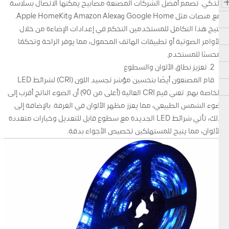
الذكي. تصمم أفضل الشركات المصنعة مصابيح يمكنها الاتصال بسلاسة
مع منصات مثل Google Home وAmazon Alexa وApple HomeKit.
يتيح هذا التكامل للمستخدمين التحكم في إعدادات الإضاءة من خلال
الأوامر الصوتية أو تطبيقات الهاتف المحمول، مما يوفر الراحة وتحكمًا
محسنًا للمستخدم.
2. تعزيز نطاق الألوان والسطوع
قام المصنعون أيضًا بتحسين مؤشر تجسيد اللون (CRI) لشرائط LED
الخاصة بهم. تعني قيم CRI العالية (أعلى من 90) أن الضوء الناتج أقرب إلى
ضوء الشمس الطبيعي، مما يعزز مظهر الألوان في الغرفة. بالإضافة إلى
ذلك، تأتي شرائط LED الجديدة مع سطوع قابل للتعديل وخيارات متعددة
الألوان، مما يتيح للمستهلكين تخصيص الأجواء بدقة.