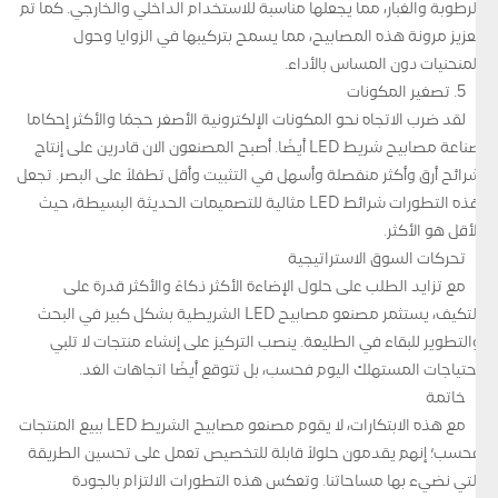
الرطوبة والغبار، مما يجعلها مناسبة للاستخدام الداخلي والخارجي. كما تم
تعزيز مرونة هذه المصابيح، مما يسمح بتركيبها في الزوايا وحول
المنحنيات دون المساس بالأداء.
5. تصغير المكونات
لقد ضرب الاتجاه نحو المكونات الإلكترونية الأصغر حجمًا والأكثر إحكاما
صناعة مصابيح شريط LED أيضًا. أصبح المصنعون الآن قادرين على إنتاج
شرائح أرق وأكثر منفصلة وأسهل في التثبيت وأقل تطفلاً على البصر. تجعل
هذه التطورات شرائط LED مثالية للتصميمات الحديثة البسيطة، حيث
الأقل هو الأكثر.
تحركات السوق الاستراتيجية
مع تزايد الطلب على حلول الإضاءة الأكثر ذكاءً والأكثر قدرة على
التكيف، يستثمر مصنعو مصابيح LED الشريطية بشكل كبير في البحث
والتطوير للبقاء في الطليعة. ينصب التركيز على إنشاء منتجات لا تلبي
احتياجات المستهلك اليوم فحسب، بل تتوقع أيضًا اتجاهات الغد.
خاتمة
مع هذه الابتكارات، لا يقوم مصنعو مصابيح الشريط LED ببيع المنتجات
فحسب؛ إنهم يقدمون حلولاً قابلة للتخصيص تعمل على تحسين الطريقة
التي نضيء بها مساحاتنا. وتعكس هذه التطورات الالتزام بالجودة