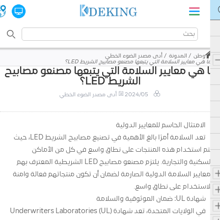
وطن
المدونة
أدى مصدر الضوء الخطي
ما هي معايير السلامة التي يتبعها مصنعو مصابيح الشريط LED؟
ا هي معايير السلامة التي يتبعها مصنعو مصابيح
الشريط LED؟
2024/05
أدى مصدر الضوء الخطي
الامتثال الحاسم للمعايير الدولية
تعد السلامة أمرًا بالغ الأهمية في تصنيع مصابيح الشريط LED، حيث
يتم استخدام هذه المنتجات على نطاق واسع في كل من الأماكن
السكنية والتجارية. يلتزم مصنعو مصابيح LED الشريطية المعترف بهم
بمعايير السلامة الدولية الصارمة لضمان أن تكون منتجاتهم فعالة وآمنة
للاستخدام على نطاق واسع.
شهادة UL: ضمان الموثوقية والسلامة
في الولايات المتحدة، تعد شهادة Underwriters Laboratories (UL)