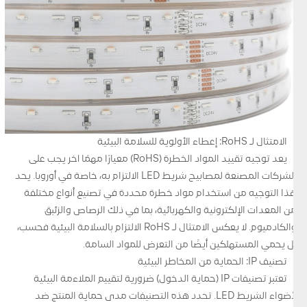
الامتثال لـ RoHS: إعطاء الأولوية للسلامة البيئية
يعد توجيه تقييد المواد الخطرة (RoHS) معيارًا مهمًا آخر يجب على
الشركات المصنعة لمصابيح شريط LED الالتزام به، خاصة في أوروبا. يحد
هذا التوجيه من استخدام مواد خطرة محددة في تصنيع أنواع مختلفة
من المعدات الإلكترونية والكهربائية، بما في ذلك الرصاص والزئبق
والكادميوم. لا يعكس الامتثال لـ RoHS الالتزام بالسلامة البيئية فحسب،
بل يحمي المستهلكين أيضًا من التعرض للمواد السامة.
تصنيف IP: الحماية من المخاطر البيئية
تعتبر تصنيفات IP (حماية الدخول) ضرورية لتقييم الملاءمة البيئية
لأضواء الشريط LED. تحدد هذه التصنيفات مدى حماية المنتج ضد