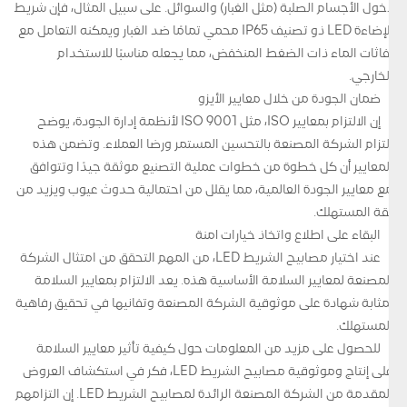
دخول الأجسام الصلبة (مثل الغبار) والسوائل. على سبيل المثال، فإن شريط
الإضاءة LED ذو تصنيف IP65 محمي تمامًا ضد الغبار ويمكنه التعامل مع
نفاثات الماء ذات الضغط المنخفض، مما يجعله مناسبًا للاستخدام
الخارجي.
ضمان الجودة من خلال معايير الأيزو
إن الالتزام بمعايير ISO، مثل ISO 9001 لأنظمة إدارة الجودة، يوضح
التزام الشركة المصنعة بالتحسين المستمر ورضا العملاء. وتضمن هذه
المعايير أن كل خطوة من خطوات عملية التصنيع موثقة جيدًا وتتوافق
مع معايير الجودة العالمية، مما يقلل من احتمالية حدوث عيوب ويزيد من
ثقة المستهلك.
البقاء على اطلاع واتخاذ خيارات آمنة
عند اختيار مصابيح الشريط LED، من المهم التحقق من امتثال الشركة
المصنعة لمعايير السلامة الأساسية هذه. يعد الالتزام بمعايير السلامة
بمثابة شهادة على موثوقية الشركة المصنعة وتفانيها في تحقيق رفاهية
المستهلك.
للحصول على مزيد من المعلومات حول كيفية تأثير معايير السلامة
على إنتاج وموثوقية مصابيح الشريط LED، فكر في استكشاف العروض
المقدمة من الشركة المصنعة الرائدة لمصابيح الشريط LED. إن التزامهم