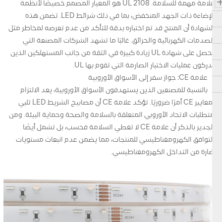
علامة مهمة للسلامة. UL 2108 هو المعيار المصمم خصيصًا لأنظمة
الإضاءة ذات الجهد المنخفض، بما في ذلك شرائط LED. تضمن هذه
الشهادة أن المنتج قد تم اختباره بدقة للتأكد من عدم تعرضه لمخاطر مثل
الصدمات الكهربائية والحرائق. غالبًا ما تشهد الشركات المصنعة التي
تحصل على شهادة UL زيادة كبيرة في الثقة من جانب المستهلكين الذين
يدركون عمليات الاختبار الصارمة التي تقوم بها UL.
علامة CE: جواز سفر إلى الأسواق الأوروبية
بالنسبة للمصنعين الذين يستهدفون الأسواق الأوروبية، يعد الالتزام
بمعايير CE أمرًا ضروريًا. تؤكد علامة CE أن مصابيح الشريط LED تلبي
متطلبات الاتحاد الأوروبي المتعلقة بالسلامة والصحة وحماية البيئة. ومن
الجدير بالذكر أن علامة CE لا تغطي السلامة فحسب، بل تشمل أيضًا
التوافق الكهرومغناطيسي للمنتجات، مما يضمن عدم انبعاث مستويات
ضارة من التداخل الكهرومغناطيسي.