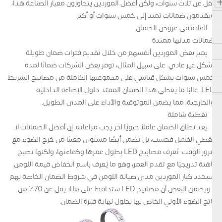
يقل عن ثلاث سنوات، ولكن أفضل الموردين يتجاوزون معيار الصناعة هذا،
ويقدمون ضمانات تمتد إلى خمس سنوات أو أكثر.
القادة في عروض الضمان
ضمانات مدتها ممتدة
يميز بعض الموردين أنفسهم من خلال تقديم فترات ضمان طويلة
بشكل غير عادي. على سبيل المثال، توفر بعض الشركات ضمانًا لمدة
خمس سنوات بشكل قياسي على مجموعتها الكاملة من مصابيح الشريط
LED. غالبًا ما يغطي هذا الضمان الممتد حلول الإضاءة الداخلية
والخارجية، مما يضمن الموثوقية والأداء على المدى الطويل.
تغطية شاملة
يعد نطاق الضمان عاملاً حيويًا آخر يجب مراعاته. إن أفضل الضمانات لا
تغطي الفشل فحسب، بل تضمن أيضًا مستوى معينًا من خرج الضوء مع
مرور الوقت. تُعرف مصابيح LED بطول عمرها وكفاءتها، ولكنها تصبح
باهتة تدريجيًا مع تقدم العمر، وهو ما يُعرف باسم انخفاض قيمة اللومن.
سيحدد كبار الموردين مدى صيانة اللومن في شروط الضمان الخاصة بهم
- ويضمن البعض أن مصابيح LED ستحافظ على ما لا يقل عن 70٪ من
ناتج الضوء الأولي الخاص بها بحلول نهاية فترة الضمان.