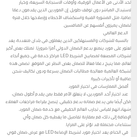
الحد الأدنى من الأعمال الورقية، وأوقات الاستجابة السريعة، وخيار
الاستبدال المباشر دون توقف طويل. إن الموردين الذين يقدمون دعمًا
إضافيًا، مثل المشورة الفنية واستكشاف الأخطاء وإصلاحها خلال فترة
الضمان، يميزون أنفسهم عن المنافسين.
الدعم العالمي
بالنسبة للشركات والمستهلكين الذين يعملون في بلدان متعددة، يعد
العثور على مورد يتمتع بدعم الضمان الدولي أمرًا ضروريًا. تمتلك بعض أكبر
الشركات المصنعة لمصابيح الشريط LED مراكز خدمة في جميع أنحاء
العالم، مما يتيح دعمًا فعالاً للضمان بغض النظر عن الموقع. تضمن هذه
الشبكة العالمية معالجة مطالبات الضمان بسرعة ودون تكاليف شحن
إضافية أو تأخيرات كبيرة.
أفضل الممارسات في اختيار المورد
عند اختيار أحد الموردين، لا يتعلق الأمر فقط بمن يقدم أطول ضمان،
ولكن أيضًا بمن يدعم ضمانه بدعم حقيقي. يُنصح بقراءة مراجعات العملاء
وشهاداتهم لقياس تجارب العالم الحقيقي مع خدمة ضمان المورد.
بالإضافة إلى ذلك، قم بمقارنة تفاصيل ما يغطيه كل ضمان وأي
استثناءات محتملة قد تؤثر على المزايا.
في الختام، يعد اختيار مورد لشريط الإضاءة LED مع عرض ضمان قوي