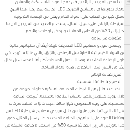
بدأ بعض الموردين الرائدين في دمج المواد البلاستيكية والمعادن
المعاد تدويرها في مصابيح الشريط LED الخاصة بهم. يقلل هذا النهج
بشكل كبير من الطلب على المواد الخام ويقلل من البصمة الكربونية
المرتبطة بالإنتاج. على سبيل المثال، يستخدم العديد من الموردين الآن ما
يصل إلى 30% من النحاس المعاد تدويره في لوحات دوائرهم.
مكونات غير سامة
ويضمن موردو مصابيح LED الصديقة للبيئة أيضًا أن منتجاتهم خالية
من المواد الكيميائية الضارة مثل الرصاص والزئبق، والتي غالبًا ما توجد في
حلول الإضاءة التقليدية. وهذا لا يجعل المنتجات أكثر أمانًا فحسب، بل يقلل
أيضًا من الضرر البيئي الناجم عن هذه المواد السامة.
تعزيز كفاءة الإنتاج
التصنيع بالطاقة الشمسية
اتخذ عدد قليل من الشركات المصنعة المبتكرة خطوات مهمة من
خلال تزويد خطوط إنتاجها بمصادر الطاقة المتجددة. أصبحت الطاقة
الشمسية، على وجه الخصوص، خيارًا شائعًا، حيث غالبًا ما تسلط شركات
مثل تلك التي تم العثور عليها من خلال موردي مصابيح شريطية LED من
DeKing الضوء على التزامهم بالطاقة المتجددة. على سبيل المثال، حقق
أحد الموردين البارزين انخفاضًا بنسبة 50% في استخدام طاقة الشبكة عن