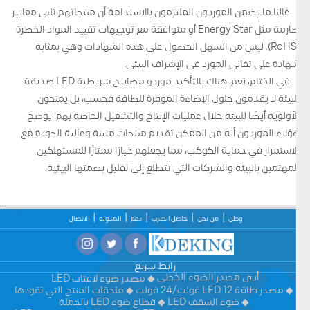
غالبًا ما يضمن الموردون الملتزمون بالاستدامة أن منتجاتهم تلبي معايير
صارمة مثل Energy Star أو متوافقة مع توجيهات تقييد المواد الخطرة
(RoHS). ليس من السهل الحصول على هذه الشهادات وهي بمثابة
شهادة على تفاني المورد في الإشراف البيئي.
في الختام، نعم، هناك بالتأكيد موردو مصابيح شريطية LED صديقة
للبيئة لا يقدمون حلول الإضاءة الموفرة للطاقة فحسب، بل يمنحون
الأولوية أيضًا للبيئة خلال عمليات الإنتاج والتشغيل الخاصة بهم. يوضح
هؤلاء الموردون أنه من الممكن تقديم منتجات متينة وعالية الجودة مع
الاستمرار في حماية الكوكب، مما يجعلهم خيارًا ممتازًا للمستهلكين
المهتمين بالبيئة والشركات التي تتطلع إلى تقليل بصمتها البيئية.
وطن
من نحن
حاصل الضرب
دعم
المدونة
الاتصال
رابط سريع
أدى مصدر الضوء الخطي
مصدر ضوء لافتات LED
مصدر طاقة LED 12 فولت/24 فولت
ملحقات المنتج التي تقودها
ضوء السقف LED
قطاع ضوء LED بالجملة