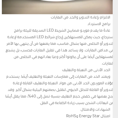
الالتزام بإعادة التدوير والحد من النفايات
برامج الاسترداد
عادةً ما يقدم موردو مصابيح الشريط LED الصديقة للبيئة برامج
استرجاع، حيث يمكن للمستهلكين إرجاع شرائط LED المستخدمة لإعادة
التدوير أو التخلص منها بشكل مناسب، مما يمنعها من أن ينتهي بها الأمر
في مدافن النفايات. ولا يساعد هذا في تقليل النفايات فحسب، بل يشجع
المستهلكين أيضًا على أن يكونوا أكثر وعيًا بعاداتهم في التخلص من
النفايات.
الحد الأدنى من التعبئة والتغليف
ويمتد الحد من النفايات إلى ممارسات التعبئة والتغليف أيضًا. يستخدم
هؤلاء الموردون الحد الأدنى من مواد التعبئة والتغليف القابلة لإعادة
التدوير أو القابلة للتحلل الحيوي لتقليل بصمتهم البيئية بشكل أكبر. وقد
نجح بعضها في خفض حجم التغليف بنسبة تصل إلى 40%، مما يقلل أيضًا
من انبعاثات الشحن بسبب زيادة الكفاءة في النقل.
الشهادات والامتثال
امتثال Energy Star وRoHS