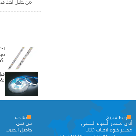
من خلال أخذ هذه العو
فو
هل ال
رابط سريع
ملاحة
أدى مصدر الضوء الخطي
من نحن
مصدر ضوء لافتات LED
حاصل الضرب