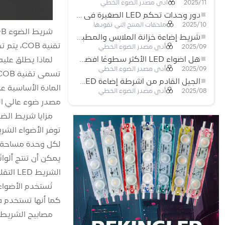
أدى مصدر الضوء الخطي
2025/11
دور وحدات تحكم LED الصغيرة في مشاريع إضاءة شريط LED
ملحقات المنتج التي تقودها
2025/10
شريط إضاءة خزانة الملابس والمطبخ: شريط COB LED اللمسي الذي يعيد تعريف الإضاءة المنزلية والتجارية
تقنية COB، يتم تجميع شرائح LED المتعددة معًا كوحدة واحدة لتشكيل مصدر ضوء LED عالي الطاقة.
أدى مصدر الضوء الخطي
2025/09
هل أضواء LED الأكثر سطوعًا أفضل؟
لماذا يطلق عليه ضو
أدى مصدر الضوء الخطي
2025/09
الجيل القادم من أشرطة إضاءة LED: قابلة للقطع بحرية لإمكانيات غير محدودة
أدى مصدر الضوء الخطي
2025/08
مصدر ضوء عالي ال
مزايا شريط الض
الشريط LED التقليدية.
كما أنها تستخدم في