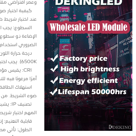
وعمر افتراضي مقارنة بأضو
كيفية اختيار ض
عند اختيار شريط ضوء COB، يجب على المستخدمين العاديين مراعاة الع
الضروري استخدام شريط إضا
6500K). يجب اختيار درجة حرارة اللون بناءً على الاستخدام المقصود للضوء والتفضيلات الشخصية.
أمرًا مرغوبًا فيه ل
ضوء الشريط. من ا
المهم اختيار شريط إضاءة ذو تصنيف IP أعلى
قابلية التعتيم: إذا كان ا
الطول: تأتي مصابيح شريط COB بأطوال مختلفة، ومن المه