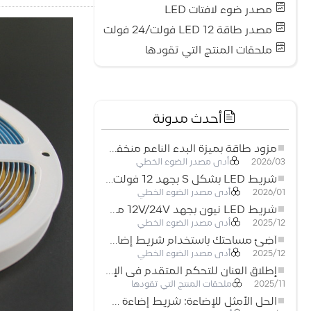
مصدر ضوء لافتات LED
مصدر طاقة LED 12 فولت/24 فولت
ملحقات المنتج التي تقودها
أحدث مدونة
مزود طاقة بميزة البدء الناعم منخفض الجهد لأنظمة إضاءة LED
أدى مصدر الضوء الخطي
2026/03
شريط LED بشكل S بجهد 12 فولت: حل إضاءة مرن وفعال للتصميمات الحديثة
أدى مصدر الضوء الخطي
2026/01
شريط LED نيون بجهد 12V/24V مع إمكانية القص كل 3 مصابيح: حل إضاءة نيون عصري لكل المساحات
أدى مصدر الضوء الخطي
2025/12
أضِئ مساحتك باستخدام شريط إضاءة LED نيون مرن منخفض الجهد
أدى مصدر الضوء الخطي
2025/12
إطلاق العنان للتحكم المتقدم في الإضاءة: المزايا الرئيسية لجهاز التحكم RGBW 5–24 فولت
ملحقات المنتج التي تقودها
2025/11
الحل الأمثل للإضاءة: شريط إضاءة LED مرن عالي الكثافة COB FOB للإضاءة الحديثة