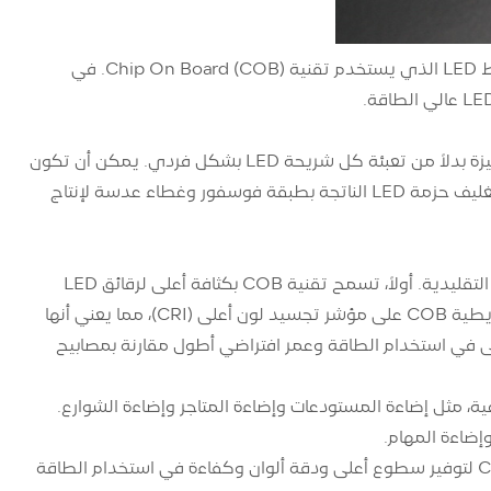
شريط الضوء COB، المعروف أيضًا باسم شريط الضوء COB LED، هو نوع من شريط LED الذي يستخدم تقنية Chip On Board (COB). في
تسمى تقنية COB بذلك لأنها تتضمن تركيب شرائح LED متعددة مباشرة على مادة ركيزة بدلاً من تعبئة كل شريحة LED بشكل فردي. يمكن أن تكون
المادة الأساسية عبارة عن رقاقة من السيراميك أو المعدن أو السيليكون. يتم بعد ذلك تغليف حزمة LED الناتجة بطبقة فوسفور وغطاء عدسة لإنتاج
توفر الأضواء الشريطية COB العديد من المزايا مقارنةً بالأضواء الشريطية SMD LED التقليدية. أولاً، تسمح تقنية COB بكثافة أعلى لرقائق LED
لكل وحدة مساحة، مما يؤدي إلى سطوع أعلى وإضاءة أكبر. ثانيًا، تحتوي الأضواء الشريطية COB على مؤشر تجسيد لون أعلى (CRI)، مما يعني أنها
كثر دقة وطبيعية. وأخيرًا، تتمتع مصابيح الشريط COB بكفاءة أعلى في استخدام الطاقة وعمر افتراضي أطول مقارنة بمصابيح
لتجارية والصناعية، مثل إضاءة المستودعات وإضاءة المتاجر وإضاءة الشوارع.
إضاءة المهام.
مصابيح الشريط COB هي نوع من شرائط LED التي تستخدم تقنية Chip On Board لتوفير سطوع أعلى ودقة ألوان وكفاءة في استخدام الطاقة