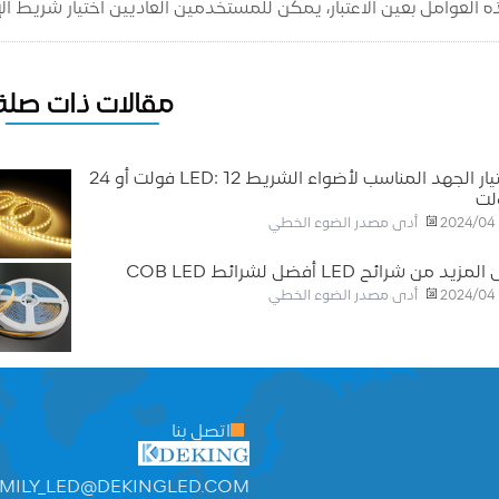
امل بعين الاعتبار، يمكن للمستخدمين العاديين اختيار شريط الإضاءة COB المناسب لاحتي
مقالات ذات صلة
اختيار الجهد المناسب لأضواء الشريط LED: 12 فولت أو 24
لت
أدى مصدر الضوء الخطي
2024/04
مزيد من شرائح LED أفضل لشرائط COB LED
أدى مصدر الضوء الخطي
2024/04
اتصل بنا
MILY_LED@DEKINGLED.COM