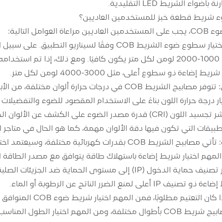
اء الشريط LED التقليدية.
وء شريط قطعة خبز للمستخدمين العاديين؟
وامل التالية:
السطوع: يجب اختيار سطوع ضوء الشريط COB وفقًا لسين
الإضاءة ذو سطوع 1000-2000 لومن لكل متر يكون كافيًا. ومع ذلك، إ
ءة ذو سطوع أعلى، مثل 3000-4000 لومن لكل متر.
لتطبيقات التي تكون فيها دقة الألوان مهمة، كما هو الحال في متاجر ال
استهلاك الطاقة: تأتي مصابيح الشريط COB بقدرات كهربا
لمهم اختيار شريط إضاءة باستهلاك طاقة يتوافق مع مصدر الطاقة 
تصنيف IP: يشير تصنيف حماية الدخول (IP) إلى مستوى الحما
 لمنع الضرر الناتج عن الرطوبة أو الماء.
لتعتيم مطلوبًا، فمن المهم اختيار شريط ضوء COB المتوافق مع أداة التعتيم المستخدمة.
م اختيار الطول المناسب للتطبيق المقصود.