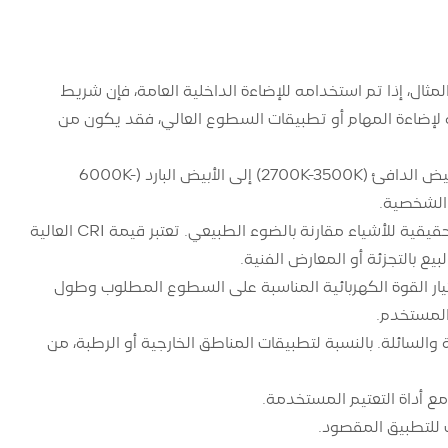
اريو التطبيق. على سبيل المثال، إذا تم استخدامه للإضاءة الداخلية العامة، فإن شريط
ذا تم استخدامه لإضاءة المهام أو تطبيقات السطوع العالي، فقد يكون من
درجة حرارة اللون: تتوفر مصابيح الشريط COB في درجات حرارة ألوان مختلفة، من الأبيض الدافئ (2700K-3500K) إلى الأبيض البارد (6000K-
CRI: يقيس مؤشر تجسيد اللون (CRI) قدرة مصدر الضوء على الكشف عن الألوان الحقيقية للأشياء مقارنة بالضوء الطبيعي. تعتبر قيمة CRI العالية
بيع بالتجزئة أو المعارض الفنية.
ئية مختلفة، وسيعتمد اختيار القوة الكهربائية المناسبة على السطوع المطلوب وطول
المستخدم.
ية ضد الجزيئات الصلبة والسائلة. بالنسبة لتطبيقات المناطق الخارجية أو الرطبة، من