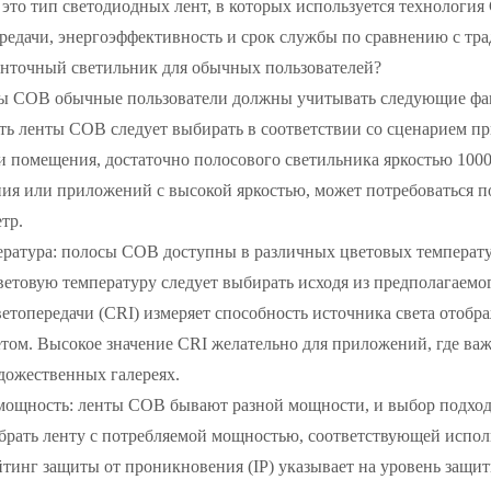
то тип светодиодных лент, в которых используется технология 
ередачи, энергоэффективность и срок службы по сравнению с т
енточный светильник для обычных пользователей?
ы COB обычные пользователи должны учитывать следующие фа
ть ленты COB следует выбирать в соответствии со сценарием пр
 помещения, достаточно полосового светильника яркостью 1000-
ия или приложений с высокой яркостью, может потребоваться по
тр.
ратура: полосы COB доступны в различных цветовых температура
ветовую температуру следует выбирать исходя из предполагаемо
етопередачи (CRI) измеряет способность источника света отобр
том. Высокое значение CRI желательно для приложений, где важ
дожественных галереях.
мощность: ленты COB бывают разной мощности, и выбор подходя
брать ленту с потребляемой мощностью, соответствующей испол
йтинг защиты от проникновения (IP) указывает на уровень защ