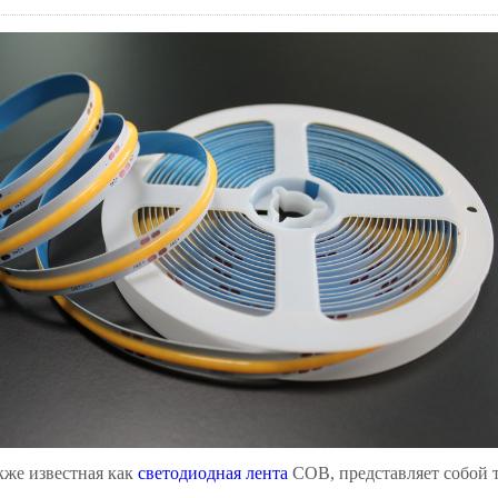
кже известная как
светодиодная лента
COB, представляет собой т