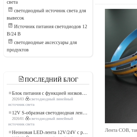
света
светодиодный источник света для
вывесок
Источник питания светодиодов 12
В/24 В
светодиодные аксессуары для
продуктов
ПОСЛЕДНИЙ БЛОГ
Блок питания с функцией низковольтного плавного пуска для LED освещения
2026/03
светодиодный линейный
источник света
12V S-образная светодиодная лента: гибкое и эффективное решение для современного освещения
2026/01
светодиодный линейный
источник света
Лента COB, та
Неоновая LED-лента 12V/24V с резкой по 3 светодиода: современное неоновое освещение для любого пространства