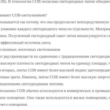
COB). В технологии COB несколько светодиодных чипов объедин
зывают COB-светильником?
азывается так потому, что она предполагает непосредственную
 упаковки каждого светодиодного чипа по отдельности. Матери
тина. Полученный светодиодный пакет затем инкапсулируется 
эффективный источник света.
глиняных ленточных светильников
 ряд преимуществ по сравнению с традиционными светодиодн
 высокую плотность светодиодных чипов на единицу площади, ч
-вторых, ленты COB имеют более высокий индекс цветопередачи 
венные цвета. Наконец, ленты COB имеют более высокую энерго
диционными светодиодными лентами.
тильники COB обычно используются в коммерческих и промышле
чное освещение. Они также используются в жилых помещениях, 
чего освещения.