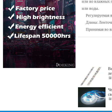
или во влажных 
или воды.
Регулируемая 
Длина: Ленточ
Принимая во в
Вы
ле
Че
с