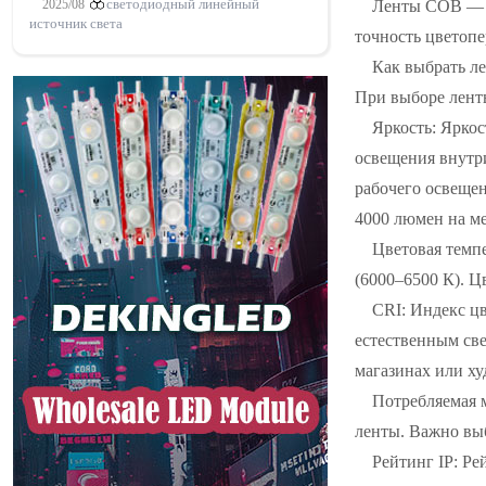
Ленты COB — э
2025/08
светодиодный линейный
источник света
точность цветоп
Как выбрать л
При выборе лент
Яркость: Яркос
освещения внутри
рабочего освещен
4000 люмен на ме
Цветовая темпе
(6000–6500 К). Ц
CRI: Индекс цв
естественным све
магазинах или ху
Потребляемая 
ленты. Важно вы
Рейтинг IP: Ре