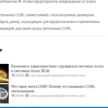
ейтингом IP, чтобы предотвратить повреждение от влаги
светильник COB, совместимый с используемым диммером.
рать длину, подходящую для предполагаемого применения.
дходящий для своих нужд светильник COB.
е
Различия и характеристики струящихся световых полос
и световых полос RGB
2024/04
светодиодный линейный источник света
Что такое лента COB? Почему его называют COB-
светильником
2024/04
светодиодный линейный источник света