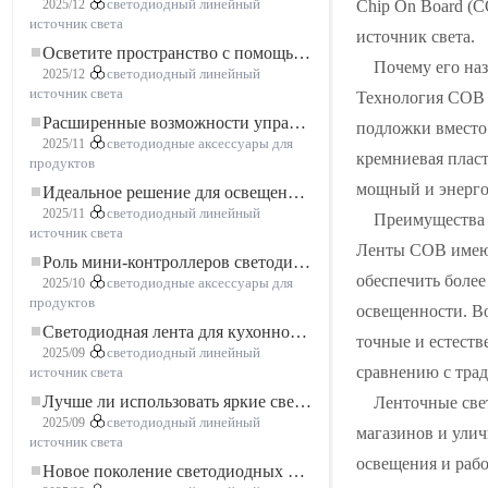
Chip On Board (
2025/12
светодиодный линейный
источник света
источник света.
Осветите пространство с помощью гибкой низковольтной неоновой LED-ленты
Почему его на
2025/12
светодиодный линейный
источник света
Технология COB н
Расширенные возможности управления освещением: основные преимущества контроллера RGBW 5–24 В
подложки вместо
2025/11
светодиодные аксессуары для
кремниевая плас
продуктов
мощный и энерго
Идеальное решение для освещения: гибкая светодиодная лента COB высокой плотности FOB для современного освещения
2025/11
светодиодный линейный
Преимущества 
источник света
Ленты COB имеют
Роль мини-контроллеров светодиодов в проектах светодиодных лент
обеспечить более
2025/10
светодиодные аксессуары для
продуктов
освещенности. Во
Светодиодная лента для кухонного шкафа: сенсорная светодиодная лента COB, которая меняет представление о домашнем и коммерческом освещении
точные и естест
2025/09
светодиодный линейный
сравнению с тра
источник света
Лучше ли использовать яркие светодиодные лампы?
Ленточные све
2025/09
светодиодный линейный
магазинов и ули
источник света
освещения и рабо
Новое поколение светодиодных лент: свободная резка для неограниченных возможностей