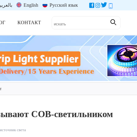
بالعربي
English
Русский язык
ОГ
КОНТАКТ
м
азывают COB-светильником
источник света