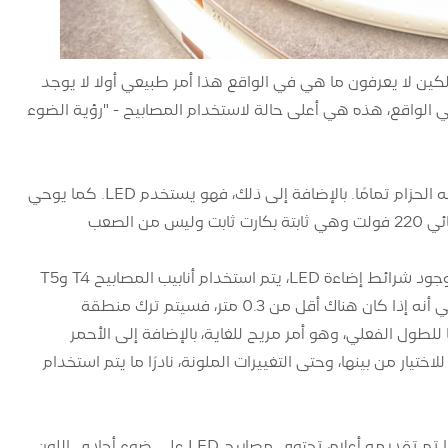
الديكورات لكن معظم المالكين لا يعرفون ما هي في الواقع هذا أمر طبيعي أولا لا يوجد
ي الواقع، هذه هي أعلى حالة لاستخدام المصابيح - "رؤية الضوء
كما هو موضح في الصورة أعلاه، هذا هو الوجه الحقيقي لشريط ضوء LED. إنه يشبه الحزام تمامًا. بالإضافة إلى ذلك، فهو يستخدم LED. كما يوحي
الاسم، يطلق عليه شريط ضوء LED. يمكن إضاءته بواسطة تتصل مباشرة بالتيار الكهربائي 220 فولت وهي ثابتة بكارت ثابت وليس من الصعب
وُلدت شرائط الإضاءة LED في السنوات الأخيرة مع تطور تقنية LED. في حالة عدم وجود شرائط إضاءة LED، يتم استخدام أنابيب المصابيح T4 وT5
للإضاءة الخلفية، ولكن الحد الأدنى لحجم أنابيب المصابيح T4 وT5 هو 0.3 متر، وهذا يعني أنه إذا كان هناك أقل من 0.3 متر، فسيتم ترك منطقة
ويمكن قطعها وفقًا للطول الفعلي، وهو أمر مريح للغاية، بالإضافة إلى الأحمر
تيار من بينها، وحتى التغييرات الملونة، نادرًا ما يتم استخدام
اللون المضيء لشريط الإضاءة LED هو في الواقع اللون المضيء لمصباح LED. كما تم تقديمه أعلاه، تحتوي مصابيح LED على ضوء أحادي اللون