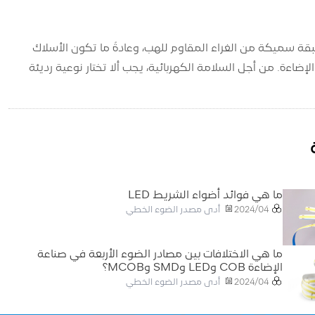
ي 220 فولت، لذلك يتم تغليفها بطبقة سميكة من الغراء المقاوم للهب، وعادةً ما تكون الأسلاك
ذلك مصنوعة من النحاس، وتحدد حبات مصباح LED عمر شريط الإضاءة. من أجل السلامة الكهربائية، يجب ألا تختار نوعية رديئة
ما هي فوائد أضواء الشريط LED
أدى مصدر الضوء الخطي
2024/04
ما هي الاختلافات بين مصادر الضوء الأربعة في صناعة
الإضاءة COB وLED وSMD وMCOB؟
أدى مصدر الضوء الخطي
2024/04