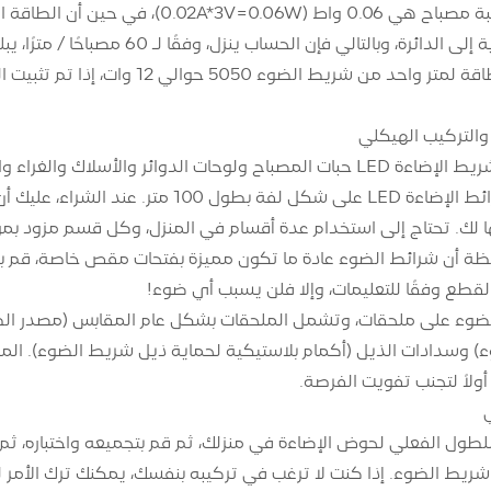
 حوالي 12 وات، إذا تم تثبيت العشرات من متر، والفرق في استهلاك الطاقة لا يزال كبيرا جدا.
والأسلاك والغراء والمقاومات والملحقات ذات الصلة.
عادة ما تأتي شرائط الإضاءة LED على شكل 
 لك. تحتاج إلى استخدام عدة أقسام في المنزل، وكل قسم مزود بم
ظة أن شرائط الضوء عادة ما تكون مميزة بفتحات مقص خاصة، قم بق
لقطع وفقًا للتعليمات، وإلا فلن يسبب أي ضوء!
ء على ملحقات، وتشمل الملحقات بشكل عام المقابس (مصدر الطاقة)،
) وسدادات الذيل (أكمام بلاستيكية لحماية ذيل شريط الضوء). الم
أولاً لتجنب تفويت الفرصة.
لطول الفعلي لحوض الإضاءة في منزلك، ثم قم بتجميعه واختباره، ثم 
ط الضوء. إذا كنت لا ترغب في تركيبه بنفسك، يمكنك ترك الأمر لم