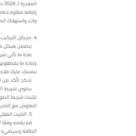
وات، واستهلاك الطاقة لمتر واحد من شريط الضوء 5050
4. مسائل التركيب والتركيب الهيكلي
يتضمن هيكل شريط الإضاءة LED حبات المصباح ولوحات الدوائر 
وعادة ما يقطعونها
بنفسك، عليك ملاح
تذكر: تأكد من ا
يحتوي شريط الضو
لتثبيت شريط الضوء
التفاوض مع التاجر 
5. التثبيت الفعلي
قم بقصه وفقًا ل
الطاقة وسيضيء شري