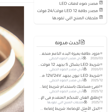
مصدر ضوء لافتات LED
مصدر طاقة LED 12 فولت/24 فولت
ملحقات المنتج التي تقودها
أحدث مدونة
مزود طاقة بميزة البدء الناعم منخفض الجهد لأنظمة إضاءة LED
أدى مصدر الضوء الخطي
2026/03
شريط LED بشكل S بجهد 12 فولت: حل إضاءة مرن وفعال للتصميمات الحديثة
أدى مصدر الضوء الخطي
2026/01
شريط LED نيون بجهد 12V/24V مع إمكانية القص كل 3 مصابيح: حل إضاءة نيون عصري لكل المساحات
أدى مصدر الضوء الخطي
2025/12
أضِئ مساحتك باستخدام شريط إضاءة LED نيون مرن منخفض الجهد
أدى مصدر الضوء الخطي
2025/12
إطلاق العنان للتحكم المتقدم في الإضاءة: المزايا الرئيسية لجهاز التحكم RGBW 5–24 فولت
ملحقات المنتج التي تقودها
2025/11
الحل الأمثل للإضاءة: شريط إضاءة LED مرن عالي الكثافة COB FOB للإضاءة الحديثة