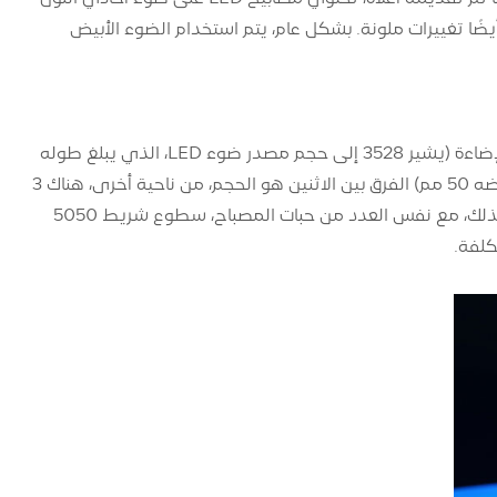
أيضًا تغييرات ملونة. بشكل عام، يتم استخدام الضوء الأبيض
الأنواع الشائعة الاستخدام حاليًا من شرائط الإضاءة LED هي 3528 و5050 شرائط الإضاءة (يشير 3528 إلى حجم مصدر ضوء LED، الذي يبلغ طوله
32 مم وعرضه 28 مم، ويشير 5050 إلى مصدر ضوء LED الذي يبلغ طوله 50 مم وعرضه 50 مم) الفرق بين الاثنين هو الحجم، من ناحية أخرى، هناك 3
شرائح LED في حبات المصباح 5050، بينما يوجد شريحة LED واحدة فقط في 3528. لذلك، مع نفس العدد من حبات المصباح، سطوع شريط 5050