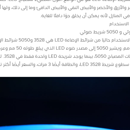
 والأزرق والأخضر والأبيض النقي والأبيض الدافئ وما إلى ذلك، ولها 
 المنازل لأنه يمكن أن يخلق جوًا دافئًا للغاية.