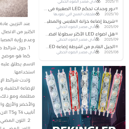
أدى مصدر الضوء الخطي
2025/11
دور وحدات تحكم LED الصغيرة في مشاريع إضاءة شريط LED
ملحقات المنتج التي تقودها
2025/10
شريط إضاءة خزانة الملابس والمطبخ: شريط COB LED اللمسي الذي يعيد تعريف الإضاءة المنزلية والتجارية
أدى مصدر الضوء الخطي
2025/09
الكثير من الاتصال
هل أضواء LED الأكثر سطوعًا أفضل؟
وعدم رؤية المصباح
أدى مصدر الضوء الخطي
2025/09
الجيل القادم من أشرطة إضاءة LED: قابلة للقطع بحرية لإمكانيات غير محدودة
1. حول شرائط ضوء LED
أدى مصدر الضوء الخطي
2025/08
استخدامها.
والأخضر والأزرق وال
أنابيب T4 وT5 الآن، ويتم استخدام شرائط إضاءة LED بدلاً من ذلك!
2. اللون المضيء لشرائط إضاءة LED