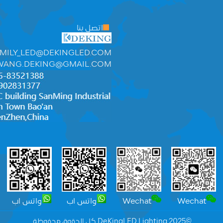
اتصل بنا
MILY_LED@DEKINGLED.COM
WANG.DEKING@GMAIL.COM
Wechat
Wechat
واتس اب
واتس اب
©2025 DeKingLED Lighting كل الحقوق محفوظة.