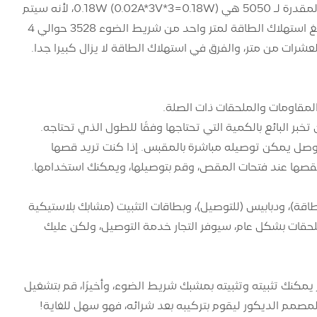
المقدرة لـ 3528 حبة مصباح هي 0.06 واط (0.02A*3V=0.06W)، في حين أن الطاقة المقدرة لـ 5050 هي 0.18W (0.02A*3V*3=0.18W)، لأنه سيتم
إضافة مقاوم حماية إلى الدائرة، وبالتالي فإن الحساب ينزل، وفقًا لـ 60 مصباحًا / مترًا، يبلغ استهلاك الطاقة لمتر واحد من شريط الضوء 3528 حوالي 4
لفة بطول 100 متر. عند الشراء، عليك أن تخبر البائع بالكمية التي تحتاجها وفقًا للطول الذي تحتاجه.
وصل يمكن توصيله مباشرة بالمقبس. إذا كنت تريد قصها
صها عند فتحات المقص، وقم بتوصيلها، ويمكنك استخدامها.
 ​​ودبابيس (للتوصيل)، وبطاقات التثبيت (مشابك بلاستيكية
لحقات بشكل عام، سيوفر التجار خدمة التوصيل، ولكن عليك
يمكنك تثبيته وتثبيته بمشبك شريط الضوء، وأخيرًا، قم بتشغيل
صمم الديكور ليقوم بتركيبه بعد شرائه، فهو سهل للغاية!