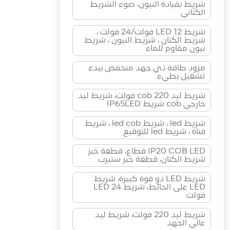
شريط بقيادة النيون، ضوء الشريط
الكتاني
شريط LED 12 فولت/24 فولت ،
شريط الكتان ، شريط النيون ، شريط
نيون مقاوم للماء
مزود طاقة ذي جهد منخفض ببدء
تشغيل بطيء
شريط ليد cob 220 فولت، شريط ليد
خارجي cob شريط IP65LED
شريط led ، شريط led cob ، شريط
قناة ، شريط led للتوقيع
IP20 COB LED قطاع، قطعة خبز
شريط الكتان، قطعة خبز ستيرب
شريط LED ذو قوة كبيرة، شريط
LED على الحائط، شريط LED 24
فولت
شريط ليد 220 فولت، شريط ليد
عالي الجهد