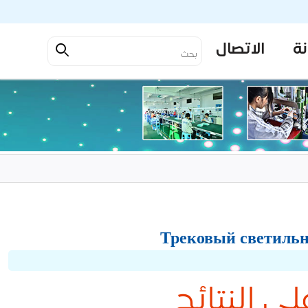
نة
الاتصال
لى النتائج