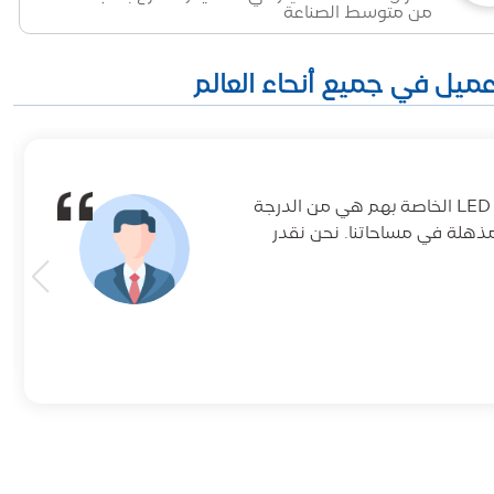
من متوسط الصناعة
لقد كان DeKingLED شريكا رائعا لمشاريع الإضاءة لدينا. مصابيح الشريط LED الخاصة بهم هي من الدرجة
مذهلة في مساحاتنا. نحن نقدر