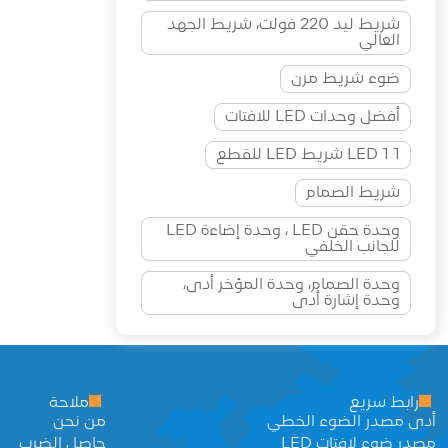
شريط ليد 220 فولت، شريط الجهد
العالي
ضوء شريط مرن
أفضل وحدات LED للافتات
1 LED 1 شريط LED للقطع
شريط الصمام
وحدة حقن LED ، وحدة إضاءة LED
للجانب الخلفي
وحدة الصمام، وحدة المؤخر أدى،
وحدة إشارة أدى
رابط سريع
ملاحة
أدى مصدر الضوء الخطي
من نحن
مصدر ضوء لافتات LED
حاصل الضرب