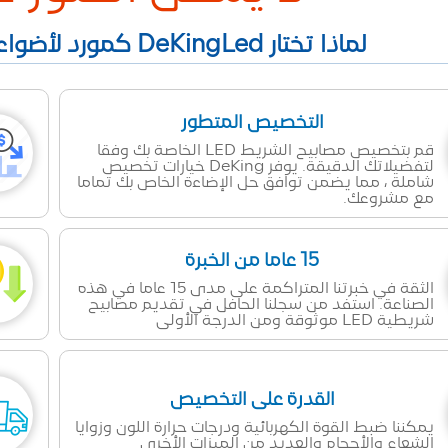
لماذا تختار DeKingLed كمورد لأضواء الشريط LED في الصين؟
التخصيص المتطور
قم بتخصيص مصابيح الشريط LED الخاصة بك وفقا
لتفضيلاتك الدقيقة. يوفر DeKing خيارات تخصيص
شاملة ، مما يضمن توافق حل الإضاءة الخاص بك تماما
مع مشروعك.
15 عاما من الخبرة
الثقة في خبرتنا المتراكمة على مدى 15 عاما في هذه
الصناعة. استفد من سجلنا الحافل في تقديم مصابيح
شريطية LED موثوقة ومن الدرجة الأولى
القدرة على التخصيص
يمكننا ضبط القوة الكهربائية ودرجات حرارة اللون وزوايا
الشعاع والأحجام والعديد من الميزات الأخرى