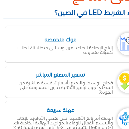
موك منخفضة
إنتاج الإضاءة الصاعد مرن وسيلبي متطلباتك لطلب
كميات متفاوتة
تسعير المصنع المباشر
قطع الوسيط والتمتع بأسعار تنافسية مباشرة من
المصنع. جرب توفير التكاليف دون المساومة على
الجودة.
مهلة سريعة
الوقت أمر بالغ الأهمية. نحن نعطي الأولوية للإنتاج
والتسليم الفعال للوفاء بالمواعيد النهائية الخاصة بك.
اختر DeKing للتسليم في 3-5 أيام ، أسرع بنسبة 50٪