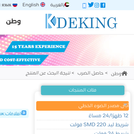
بالعربية
English
Русский язык
وطن
حاصل الضرب
نتيجة البحث عن المنتج
وطن
فئات المنتجات
أدى مصدر الضوء الخطي
العلامات:Трековый светильник
12 ظهرًا/24 مساءً
شريط ليد SMD 220 فولت
شريط 24 فولت