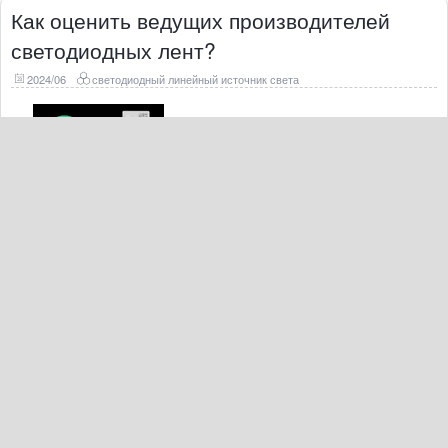
Как оценить ведущих производителей
светодиодных лент?
2024/06
светодиодный линейный источник света
Выбор лучших ведущих производителей светодиодных лент
очень важен, чтобы гарантировать качество и надежность
ваших проектов светодиодного освещения. Ниже приведены
практические шаги, которые помогут вам правильно провести
аудит производителя, чтобы вы могли работать только с
производителями, которые
Читать далее
МОЖНО ЛИ МОЖНО УСТАНОВИТЬ