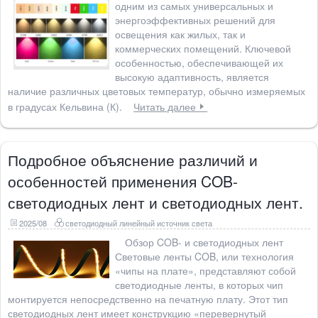
одним из самых универсальных и
энергоэффективных решений для
освещения как жилых, так и
коммерческих помещений. Ключевой
особенностью, обеспечивающей их
высокую адаптивность, является
наличие различных цветовых температур, обычно измеряемых
в градусах Кельвина (К).
Читать далее
Подробное объяснение различий и
особенностей применения COB-
светодиодных лент и светодиодных лент.
2025/08
светодиодный линейный источник света
Обзор COB- и светодиодных лент
Световые ленты COB, или технология
«чипы на плате», представляют собой
светодиодные ленты, в которых чип
монтируется непосредственно на печатную плату. Этот тип
светодиодных лент имеет конструкцию «перевернутый