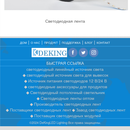
Светодиодная лента
ДОМ
О НАС
ПРОДУКТ
ПОДДЕРЖКА
БЛОГ
КОНТАКТ
БЫСТРАЯ ССЫЛКА
светодиодный линейный источник света
светодиодный источник света для вывесок
Источник питания светодиодов 12 В/24 В
светодиодные аксессуары для продуктов
Светодиодный потолочный светильник
Светодиодные ленты оптом
Производитель светодиодных лент
Поставщики светодиодных лент
Завод светодиодных лент
Поставщик светодиодных модулей
©2024 DeKingLED Lighting Все права защищены.