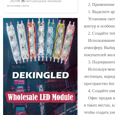
2025/08
светодиодный линейный
2. Применение 
источник света
1. Выделите а
Установив све
контур и особенн
2. Создайте те
Использование
атмосферу. Выбир
покупателей жил
3. Подчеркнит
Используя мен
лестницах, корид
пространство бог
4. Создайте и
Офис продаж я
в таких местах, 
чтобы создать ун