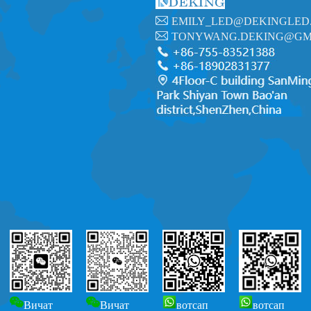
EMILY_LED@DEKINGLED
TONYWANG.DEKING@GM
Вичат
Вичат
вотсап
вотсап