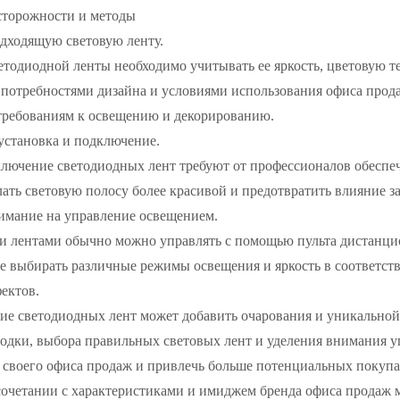
сторожности и методы
одходящую световую ленту.
тодиодной ленты необходимо учитывать ее яркость, цветовую т
с потребностями дизайна и условиями использования офиса про
 требованиям к освещению и декорированию.
установка и подключение.
лючение светодиодных лент требуют от профессионалов обеспеч
лать световую полосу более красивой и предотвратить влияние
нимание на управление освещением.
 лентами обычно можно управлять с помощью пульта дистанци
е выбирать различные режимы освещения и яркость в соответст
ектов.
 светодиодных лент может добавить очарования и уникальной
водки, выбора правильных световых лент и уделения внимания 
 своего офиса продаж и привлечь больше потенциальных покупа
сочетании с характеристиками и имиджем бренда офиса продаж 