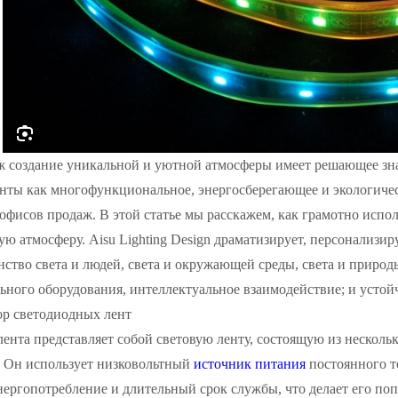
ж создание уникальной и уютной атмосферы имеет решающее зн
нты как многофункциональное, энергосберегающее и экологичес
фисов продаж. В этой статье мы расскажем, как грамотно испо
ю атмосферу. Aisu Lighting Design драматизирует, персонализиру
ство света и людей, света и окружающей среды, света и природы
льного оборудования, интеллектуальное взаимодействие; и усто
ор светодиодных лент
ента представляет собой световую ленту, состоящую из нескольк
. Он использует низковольтный
источник питания
постоянного т
энергопотребление и длительный срок службы, что делает его п