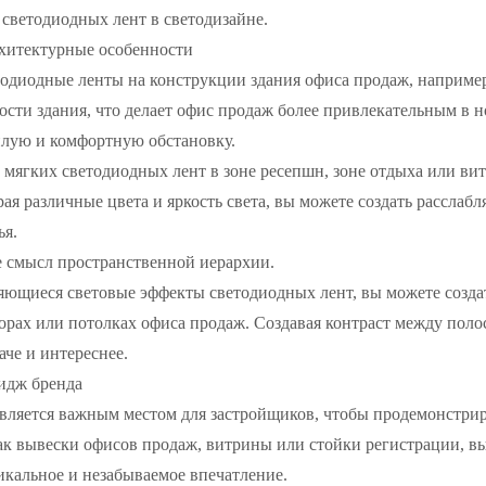
светодиодных лент в светодизайне.
рхитектурные особенности
тодиодные ленты на конструкции здания офиса продаж, например
ости здания, что делает офис продаж более привлекательным в н
плую и комфортную обстановку.
 мягких светодиодных лент в зоне ресепшн, зоне отдыха или ви
ая различные цвета и яркость света, вы можете создать рассла
ья.
е смысл пространственной иерархии.
яющиеся световые эффекты светодиодных лент, вы можете созда
орах или потолках офиса продаж. Создавая контраст между поло
аче и интереснее.
мидж бренда
вляется важным местом для застройщиков, чтобы продемонстрир
как вывески офисов продаж, витрины или стойки регистрации, в
икальное и незабываемое впечатление.