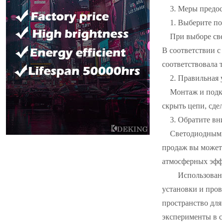
3. Меры предо
1. Выберите п
При выборе све
В соответствии 
соответствовала
2. Правильная 
Монтаж и подк
скрыть цепи, сде
3. Обратите в
Светодиодными
продаж вы может
атмосферных эфф
Использование
установки и про
пространство для
эксперименты в 