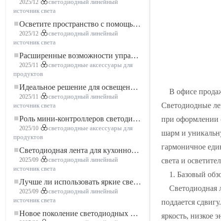
2025/12
светодиодный линейный
источник света
Осветите пространство с помощью гибкой низковольтной неоновой LED-ленты
2025/12
светодиодный линейный
источник света
Расширенные возможности управления освещением: основные преимущества контроллера RGBW 5–24 В
2025/11
светодиодные аксессуары для
продуктов
Идеальное решение для освещения: гибкая светодиодная лента COB высокой плотности FOB для современного освещения
В офисе прода
2025/11
светодиодный линейный
Светодиодные ле
источник света
Роль мини-контроллеров светодиодов в проектах светодиодных лент
при оформлении о
2025/10
светодиодные аксессуары для
шарм и уникальну
продуктов
гармоничное един
Светодиодная лента для кухонного шкафа: сенсорная светодиодная лента COB, которая меняет представление о домашнем и коммерческом освещении
света и осветите
2025/09
светодиодный линейный
источник света
1. Базовый обз
Лучше ли использовать яркие светодиодные лампы?
Светодиодная л
2025/09
светодиодный линейный
источник света
поддается сдвигу
Новое поколение светодиодных лент: свободная резка для неограниченных возможностей
яркость, низкое 