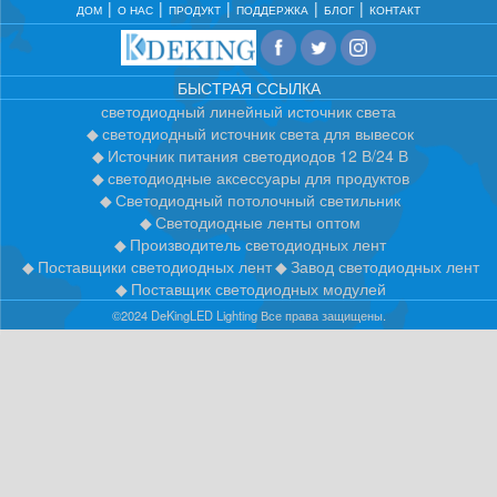
ДОМ
О НАС
ПРОДУКТ
ПОДДЕРЖКА
БЛОГ
КОНТАКТ
БЫСТРАЯ ССЫЛКА
светодиодный линейный источник света
светодиодный источник света для вывесок
Источник питания светодиодов 12 В/24 В
светодиодные аксессуары для продуктов
Светодиодный потолочный светильник
Светодиодные ленты оптом
Производитель светодиодных лент
Поставщики светодиодных лент
Завод светодиодных лент
Поставщик светодиодных модулей
©2024 DeKingLED Lighting Все права защищены.