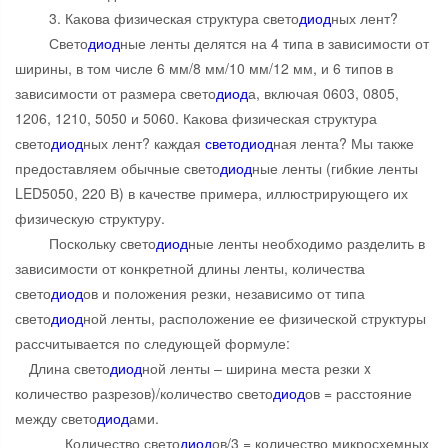
3. Какова физическая структура свето
диод
ных лент?
Свето
диод
ные ленты делятся на 4 типа в зависимости от
ширины, в том числе 6 мм/8 мм/10 мм/12 мм, и 6 типов в
зависимости от размера свето
диод
а, включая 0603, 0805,
1206, 1210, 5050 и 5060. Какова физическая структура
свето
диод
ных лент? каждая
свето
диод
ная лента? Мы также
предоставляем обычные свето
диод
ные ленты (гибкие ленты
LED5050, 220 В) в качестве примера, иллюстрирующего их
физическую структуру.
Поскольку свето
диод
ные ленты необходимо разделить в
зависимости от конкретной длины ленты, количества
свето
диод
ов и положения резки, независимо от типа
свето
диод
ной ленты, расположение ее физической структуры
рассчитывается по следующей формуле:
Длина свето
диод
ной ленты – ширина места резки x
количество разрезов)/количество свето
диод
ов = расстояние
между свето
диод
ами.
Количество свето
диод
ов/3 = количество микросхемных