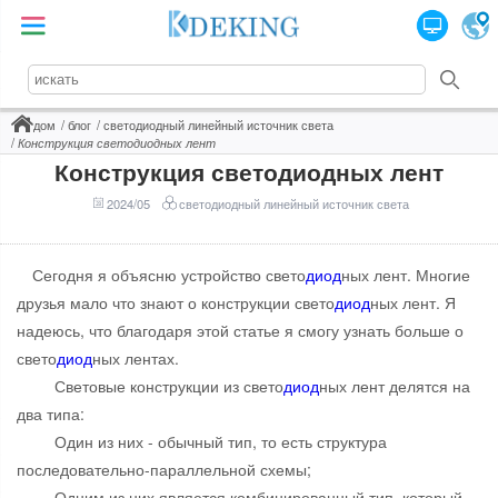
дом
блог
светодиодный линейный источник света
Конструкция светодиодных лент
Конструкция светодиодных лент
2024/05
светодиодный линейный источник света
Сегодня я объясню устройство свето
диод
ных лент. Многие
друзья мало что знают о конструкции свето
диод
ных лент. Я
надеюсь, что благодаря этой статье я смогу узнать больше о
свето
диод
ных лентах.
Световые конструкции из свето
диод
ных лент делятся на
два типа:
Один из них - обычный тип, то есть структура
последовательно-параллельной схемы;
Одним из них является комбинированный тип, который