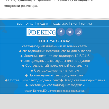
мощности резистора.
ДОМ
О НАС
ПРОДУКТ
ПОДДЕРЖКА
БЛОГ
КОНТАКТ
БЫСТРАЯ ССЫЛКА
светодиодный линейный источник света
светодиодный источник света для вывесок
Источник питания светодиодов 12 В/24 В
светодиодные аксессуары для продуктов
Светодиодный потолочный светильник
Светодиодные ленты оптом
Производитель светодиодных лент
Поставщики светодиодных лент
Завод светодиодных лент
Поставщик светодиодных модулей
©2024 DeKingLED Lighting Все права защищены.