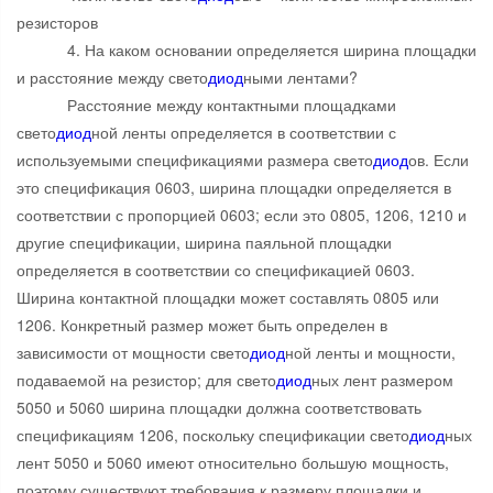
резисторов
4. На каком основании определяется ширина площадки
и расстояние между свето
диод
ными лентами?
Расстояние между контактными площадками
свето
диод
ной ленты определяется в соответствии с
используемыми спецификациями размера свето
диод
ов. Если
это спецификация 0603, ширина площадки определяется в
соответствии с пропорцией 0603; если это 0805, 1206, 1210 и
другие спецификации, ширина паяльной площадки
определяется в соответствии со спецификацией 0603.
Ширина контактной площадки может составлять 0805 или
1206. Конкретный размер может быть определен в
зависимости от мощности свето
диод
ной ленты и мощности,
подаваемой на резистор; для свето
диод
ных лент размером
5050 и 5060 ширина площадки должна соответствовать
спецификациям 1206, поскольку спецификации свето
диод
ных
лент 5050 и 5060 имеют относительно большую мощность,
поэтому существуют требования к размеру площадки и