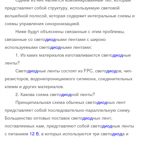
представляет собой структуру, используемую световой
волшебной полосой, которая содержит интегральные схемы и
схемы управления синхронизацией.
Ниже будут объяснены связанные с этим проблемы,
связанные со свето
диод
ными лентами с широко
используемыми свето
диод
ными лентами:
1. Из каких материалов изготавливаются свето
диод
ные
ленты?
Свето
диод
ные ленты состоят из FPC, свето
диод
ов, чип-
резисторов, водонепроницаемого силикона, соединительных
клемм и других материалов.
2. Какова схема свето
диод
ной ленты?
Принципиальная схема обычных свето
диод
ных лент
представляет собой последовательно-параллельную схему.
Большинство оптовых поставок свето
диод
ных лент,
поставляемых нам, представляют собой свето
диод
ные ленты
с питанием
12 В
, в которых используются три свето
диод
а и