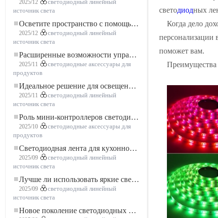
2025/12
светодиодный линейный
свето
диод
ных ле
источник света
Когда дело дох
Осветите пространство с помощью гибкой низковольтной неоновой LED-ленты
2025/12
светодиодный линейный
персонализации в
источник света
поможет вам.
Расширенные возможности управления освещением: основные преимущества контроллера RGBW 5–24 В
Преимущества
2025/11
светодиодные аксессуары для
продуктов
Идеальное решение для освещения: гибкая светодиодная лента COB высокой плотности FOB для современного освещения
2025/11
светодиодный линейный
источник света
Роль мини-контроллеров светодиодов в проектах светодиодных лент
2025/10
светодиодные аксессуары для
продуктов
Светодиодная лента для кухонного шкафа: сенсорная светодиодная лента COB, которая меняет представление о домашнем и коммерческом освещении
2025/09
светодиодный линейный
источник света
Лучше ли использовать яркие светодиодные лампы?
2025/09
светодиодный линейный
источник света
Новое поколение светодиодных лент: свободная резка для неограниченных возможностей