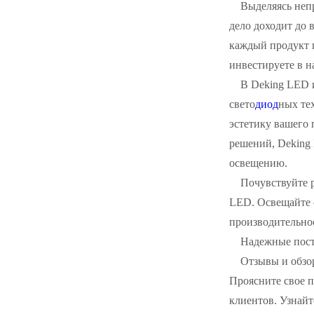
Выделяясь неп
дело доходит до 
каждый продукт п
инвестируете в 
В Deking LED 
свето
диод
ных те
эстетику вашего 
решений, Deking
освещению.
Почувствуйте 
LED. Освещайте с
производительно
Надежные пост
Отзывы и обзо
Проясните свое 
клиентов. Узнайт