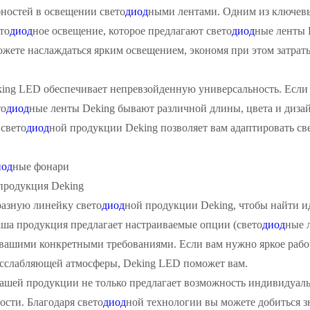
ностей в освещении свето
диод
ными лентами. Одним из ключев
то
диод
ное освещение, которое предлагают свето
диод
ные ленты 
ожете наслаждаться ярким освещением, экономя при этом затра
eking LED обеспечивает непревзойденную универсальность. Если
то
диод
ные ленты Deking бывают различной длины, цвета и дизай
 свето
диод
ной продукции Deking позволяет вам адаптировать с
иод
ные фонари
продукция Deking
разную линейку свето
диод
ной продукции Deking, чтобы найти и
аша продукция предлагает настраиваемые опции (свето
диод
ные 
с вашими конкретными требованиями. Если вам нужно яркое рабо
асслабляющей атмосферы, Deking LED поможет вам.
ашей продукции не только предлагает возможность индивидуаль
сти. Благодаря свето
диод
ной технологии вы можете добиться з