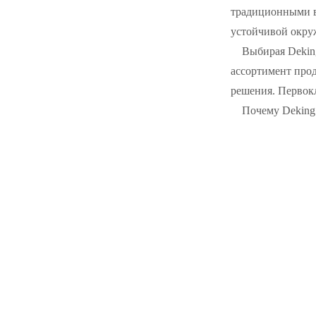
традиционными ва
устойчивой окруж
Выбирая Deking
ассортимент прод
решения. Первок
Почему Deking