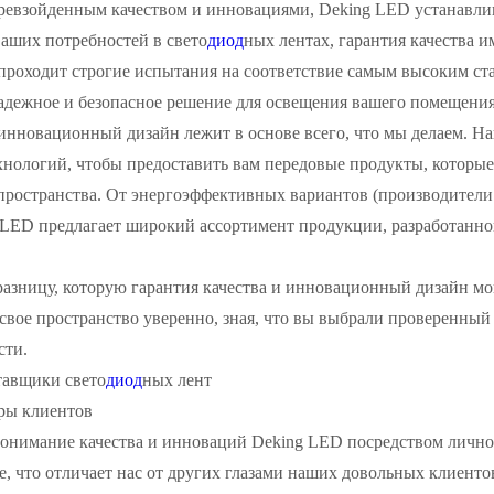
ревзойденным качеством и инновациями, Deking LED устанавли
ваших потребностей в свето
диод
ных лентах, гарантия качества и
роходит строгие испытания на соответствие самым высоким стан
надежное и безопасное решение для освещения вашего помещения
инновационный дизайн лежит в основе всего, что мы делаем. Н
хнологий, чтобы предоставить вам передовые продукты, которые
пространства. От энергоэффективных вариантов (производители
 LED предлагает широкий ассортимент продукции, разработанно
разницу, которую гарантия качества и инновационный дизайн мо
вое пространство уверенно, зная, что вы выбрали проверенный 
сти.
авщики свето
диод
ных лент
ры клиентов
понимание качества и инноваций Deking LED посредством лично
е, что отличает нас от других глазами наших довольных клиенто