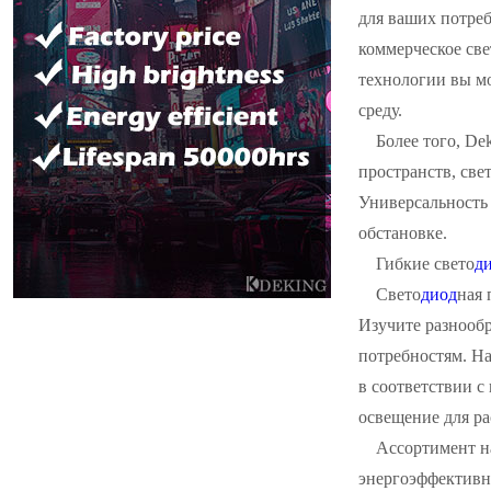
для ваших потреб
коммерческое све
технологии вы м
среду.
Более того, D
пространств, све
Универсальность
обстановке.
Гибкие свето
д
Свето
диод
ная 
Изучите разнооб
потребностям. Н
в соответствии 
освещение для р
Ассортимент н
энергоэффективно