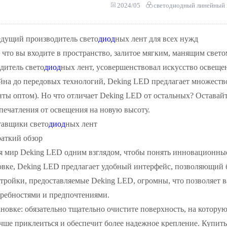
2024/05
светодиодный линейный 
едущий производитель свето
диод
ных лент для всех нужд
, что вы входите в пространство, залитое мягким, манящим све
дитель свето
диод
ных лент, усовершенствовал искусство освеще
айна до передовых технологий, Deking LED предлагает множест
нты оптом). Но что отличает Deking LED от остальных? Оставайте
печатления от освещения на новую высоту.
авщики свето
диод
ных лент
раткий обзор
я мир Deking LED одним взглядом, чтобы понять инновационные
овке, Deking LED предлагает удобный интерфейс, позволяющий 
ройки, предоставляемые Deking LED, огромны, что позволяет в
ребностями и предпочтениями.
новке: обязательно тщательно очистите поверхность, на котору
ше приклеиться и обеспечит более надежное крепление. Купить