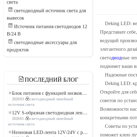
света
светодиодный источник света для
вывесок
Deking LED: в
Источник питания светодиодов 12
Представьте себе
В/24 В
ведущий произво
светодиодные аксессуары для
элегантного диз
продуктов
свето
диод
ные ле
поднимет ваши в
Надежные пост
ПОСЛЕДНИЙ БЛОГ
Deking LED: к
Откройте для себ
Блок питания с функцией низковольтного плавного пуска для LED освещения
2026/03
светодиодный линейный
советов по устан
источник света
Возможности наст
12V S-образная светодиодная лента: гибкое и эффективное решение для современного освещения
конкретными пот
2026/01
светодиодный линейный
источник света
Советы по уста
Неоновая LED-лента 12V/24V с резкой по 3 светодиода: современное неоновое освещение для любого пространства
поможет клею луч