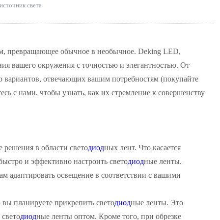
источник света
том, превращающее обычное в необычное. Deking LED,
ния вашего окружения с точностью и элегантностью. От
во вариантов, отвечающих вашим потребностям (покупайте
сь с нами, чтобы узнать, как их стремление к совершенству
 решения в области свето
диод
ных лент. Что касается
быстро и эффективно настроить свето
диод
ные ленты.
ам адаптировать освещение в соответствии с вашими
ю вы планируете прикрепить свето
диод
ные ленты. Это
 свето
диод
ные ленты оптом. Кроме того, при обрезке