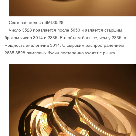
Световая полоса SMD3528
Число 3528 появляется после 5050 и является старшим
братом чисел 3014 и 2835. Его объем больше, чем у 2835, а
мощность аналогична 3014. С широким распространением
2835 3528 ламповых бусин постепенно уходят с рынка.