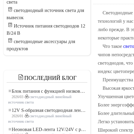
света
светодиодный источник света для
Светодиодные 
вывесок
технологий у нас
Источник питания светодиодов 12
либо прежде. В э
В/24 В
некоторые практ
светодиодные аксессуары для
Что такое
свет
продуктов
чипов непосредст
светодиодов, чт
индекс цветопере
ПОСЛЕДНИЙ БЛОГ
Преимущества 
Высокая яркос
Блок питания с функцией низковольтного плавного пуска для LED освещения
Улучшенная цвет
2026/03
светодиодный линейный
источник света
Более энергоэфф
12V S-образная светодиодная лента: гибкое и эффективное решение для современного освещения
Более длительны
2026/01
светодиодный линейный
Легко установить
источник света
Неоновая LED-лента 12V/24V с резкой по 3 светодиода: современное неоновое освещение для любого пространства
Широкий спектр 