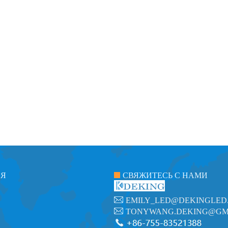
ИЯ
СВЯЖИТЕСЬ С НАМИ
EMILY_LED@DEKINGLED
TONYWANG.DEKING@GM