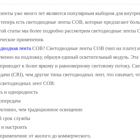
ленты уже много лет являются популярным выбором для внутрен
 теперь есть светодиодные ленты COB, которые предлагают боль
той статье мы более подробно рассмотрим светодиодные ленты C
ические применения.
одиодная лента
COB? Светодиодные ленты COB (чип на плате) и
венно на подложку, образуя единый осветительный модуль. Эта
о приводит к более яркому и равномерному световому потоку. 
дачи (CRI), чем другие типы светодиодных лент, что означает, чт
светодиодных лент COB:
ть и однородность
опередача
ективно, чем традиционное освещение
й срок службы
 и настроить
применения: от жилого до коммерческого.