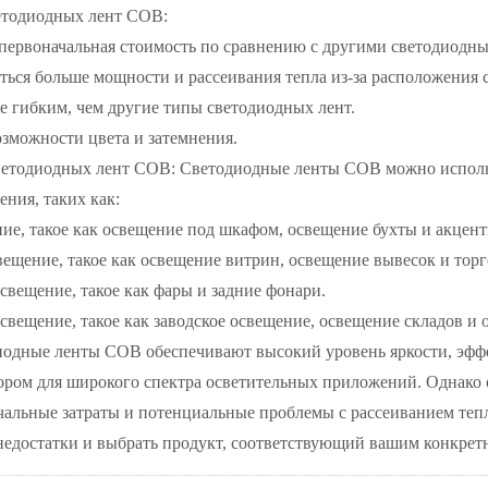
етодиодных лент COB:
 первоначальная стоимость по сравнению с другими светодиодн
ься больше мощности и рассеивания тепла из-за расположения 
е гибким, чем другие типы светодиодных лент.
зможности цвета и затемнения.
етодиодных лент COB: Светодиодные ленты COB можно использ
ния, таких как:
ие, такое как освещение под шкафом, освещение бухты и акцент
ещение, такое как освещение витрин, освещение вывесок и торг
вещение, такое как фары и задние фонари.
ещение, такое как заводское освещение, освещение складов и 
иодные ленты COB обеспечивают высокий уровень яркости, эффек
ром для широкого спектра осветительных приложений. Однако о
чальные затраты и потенциальные проблемы с рассеиванием теп
недостатки и выбрать продукт, соответствующий вашим конкрет