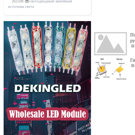
2025/08
светодиодный линейный
источник света
По
ру
Г