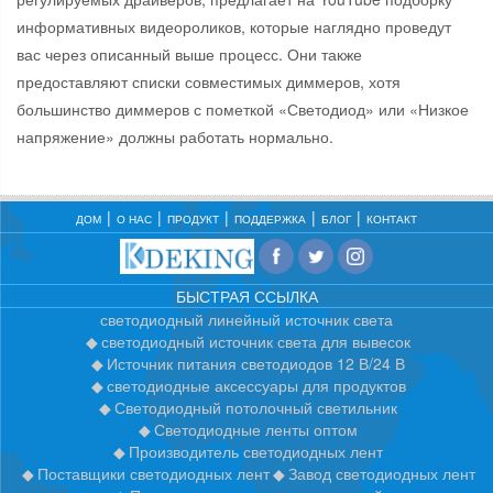
информативных видеороликов, которые наглядно проведут
вас через описанный выше процесс. Они также
предоставляют списки совместимых диммеров, хотя
большинство диммеров с пометкой «Светодиод» или «Низкое
напряжение» должны работать нормально.
ДОМ
О НАС
ПРОДУКТ
ПОДДЕРЖКА
БЛОГ
КОНТАКТ
БЫСТРАЯ ССЫЛКА
светодиодный линейный источник света
светодиодный источник света для вывесок
Источник питания светодиодов 12 В/24 В
светодиодные аксессуары для продуктов
Светодиодный потолочный светильник
Светодиодные ленты оптом
Производитель светодиодных лент
Поставщики светодиодных лент
Завод светодиодных лент