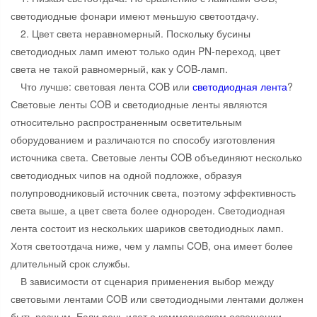
светодиодные фонари имеют меньшую светоотдачу.
2. Цвет света неравномерный. Поскольку бусины
светодиодных ламп имеют только один PN-переход, цвет
света не такой равномерный, как у COB-ламп.
Что лучше: световая лента COB или
светодиодная лента
?
Световые ленты COB и светодиодные ленты являются
относительно распространенным осветительным
оборудованием и различаются по способу изготовления
источника света. Световые ленты COB объединяют несколько
светодиодных чипов на одной подложке, образуя
полупроводниковый источник света, поэтому эффективность
света выше, а цвет света более однороден. Светодиодная
лента состоит из нескольких шариков светодиодных ламп.
Хотя светоотдача ниже, чем у лампы COB, она имеет более
длительный срок службы.
В зависимости от сценария применения выбор между
световыми лентами COB или светодиодными лентами должен
быть разным. Если речь идет о коммерческом освещении,