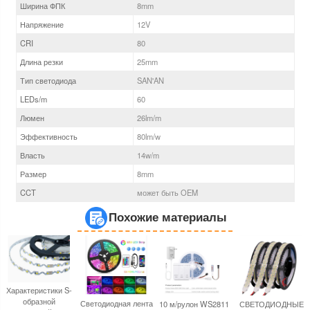
Ширина ФПК
8
mm
Напряжение
12V
CRI
80
Длина резки
25mm
Тип светодиода
SAN'AN
LEDs/m
60
Люмен
26
lm/m
Эффективность
80
lm/w
Власть
14
w/m
Размер
8
mm
CCT
может быть OEM
Похожие материалы
Характеристики S-
образной
Светодиодная лента
10 м/рулон WS2811
СВЕТОДИОДНЫЕ