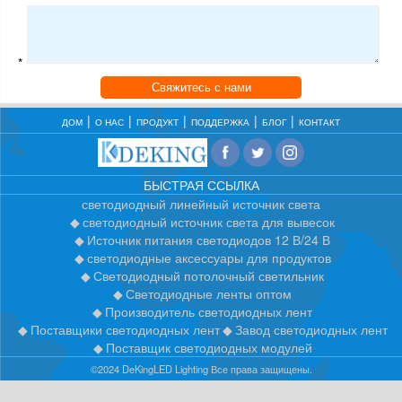
*
Свяжитесь с нами
ДОМ
О НАС
ПРОДУКТ
ПОДДЕРЖКА
БЛОГ
КОНТАКТ
БЫСТРАЯ ССЫЛКА
светодиодный линейный источник света
светодиодный источник света для вывесок
Источник питания светодиодов 12 В/24 В
светодиодные аксессуары для продуктов
Светодиодный потолочный светильник
Светодиодные ленты оптом
Производитель светодиодных лент
Поставщики светодиодных лент
Завод светодиодных лент
Поставщик светодиодных модулей
©2024 DeKingLED Lighting Все права защищены.