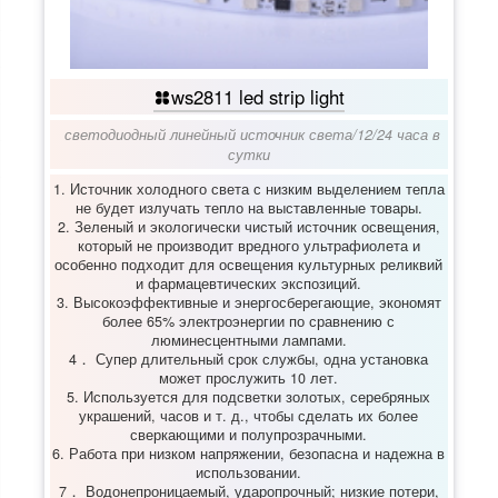
ws2811 led strip light
светодиодный линейный источник света
/
12/24 часа в
сутки
1. Источник холодного света с низким выделением тепла
не будет излучать тепло на выставленные товары.
2. Зеленый и экологически чистый источник освещения,
который не производит вредного ультрафиолета и
особенно подходит для освещения культурных реликвий
и фармацевтических экспозиций.
3. Высокоэффективные и энергосберегающие, экономят
более 65% электроэнергии по сравнению с
люминесцентными лампами.
4． Супер длительный срок службы, одна установка
может прослужить 10 лет.
5. Используется для подсветки золотых, серебряных
украшений, часов и т. д., чтобы сделать их более
сверкающими и полупрозрачными.
6. Работа при низком напряжении, безопасна и надежна в
использовании.
7． Водонепроницаемый, ударопрочный; низкие потери,