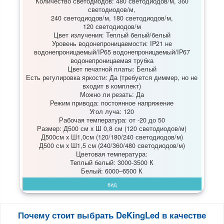
Количество светодиодов: 480 светодиодов/м, 360
светодиодов/м,
240 светодиодов/м, 180 светодиодов/м,
120 светодиодов/м
Цвет излучения: Теплый белый/белый
Уровень водонепроницаемости: IP21 не
водонепроницаемый/IP65 водонепроницаемый/IP67
водонепроницаемая трубка
Цвет печатной платы: Белый
Есть регулировка яркости: Да (требуется диммер, но не
входит в комплект)
Можно ли резать: Да
Режим привода: постоянное напряжение
Угол луча: 120
Рабочая температура: от -20 до 50
Размер: Д500 см x Ш 0,8 см (120 светодиодов/м)
Д500см x Ш1,0см (120/180/240 светодиодов/м)
Д500 см x Ш1,5 см (240/360/480 светодиодов/м)
Цветовая температура:
Теплый белый: 3000-3500 К
Белый: 6000–6500 К
вид
Почему стоит выбрать DeKingLed в качестве