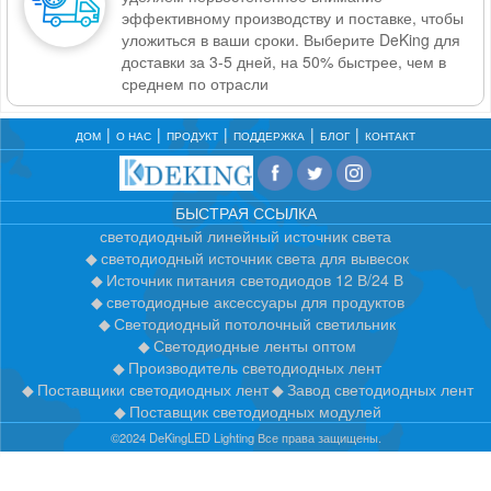
эффективному производству и поставке, чтобы
уложиться в ваши сроки. Выберите DeKing для
доставки за 3-5 дней, на 50% быстрее, чем в
среднем по отрасли
ДОМ
О НАС
ПРОДУКТ
ПОДДЕРЖКА
БЛОГ
КОНТАКТ
БЫСТРАЯ ССЫЛКА
светодиодный линейный источник света
светодиодный источник света для вывесок
Источник питания светодиодов 12 В/24 В
светодиодные аксессуары для продуктов
Светодиодный потолочный светильник
Светодиодные ленты оптом
Производитель светодиодных лент
Поставщики светодиодных лент
Завод светодиодных лент
Поставщик светодиодных модулей
©2024 DeKingLED Lighting Все права защищены.