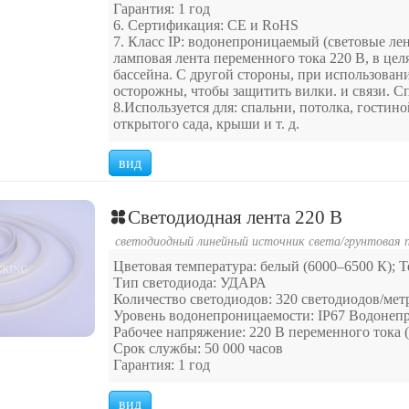
Гарантия: 1 год
6. Сертификация: CE и RoHS
7. Класс IP: водонепроницаемый (световые ле
ламповая лента переменного тока 220 В, в цел
бассейна. С другой стороны, при использован
осторожны, чтобы защитить вилки. и связи. С
8.Используется для: спальни, потолка, гостин
открытого сада, крыши и т. д.
вид
Светодиодная лента 220 В
светодиодный линейный источник света
/
грунтовая п
Цветовая температура: белый (6000–6500 К); 
Тип светодиода: УДАРА
Количество светодиодов: 320 светодиодов/мет
Уровень водонепроницаемости: IP67 Водонепр
Рабочее напряжение: 220 В переменного тока (
Срок службы: 50 000 часов
Гарантия: 1 год
вид