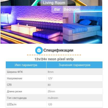
Спецификации
12v/24v neon pixel strip
Имя параметра
Значения параметров
Ширина ФПК
8
mm
Напряжение
12V
CRI
80
Длина резки
25mm
Тип светодиода
mulinsen
LEDs/m
120