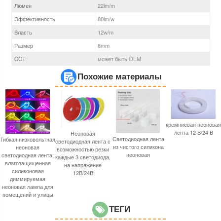
Люмен
22
lm/m
Эффективность
80
lm/w
Власть
12
w/m
Размер
8
mm
CCT
может быть OEM
Похожие материалы
кремниевая неоновая
лента 12 В/24 В
Неоновая
Светодиодная лента
Гибкая низковольтная
светодиодная лента с
из чистого силикона
неоновая
возможностью резки
неоновая
светодиодная лента,
каждые 3 светодиода,
влагозащищенная
на напряжение
силиконовая
12В/24В
диммируемая
неоновая лампа для
помещений и улицы
ТЕГИ