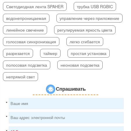
Светодиодная лента SPAHER
трубка USB RGBIC
водонепроницаемая
управление через приложение
линейное свечение
регулируемая яркость цвета
голосовая синхронизация
легко сгибается
разрезается
таймер
простая установка
полосовая подсветка
неоновая подсветка
непрямой свет
Спрашивать
*
*