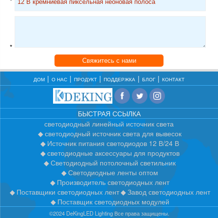
*
*
Свяжитесь с нами
ДОМ
О НАС
ПРОДУКТ
ПОДДЕРЖКА
БЛОГ
КОНТАКТ
БЫСТРАЯ ССЫЛКА
светодиодный линейный источник света
светодиодный источник света для вывесок
Источник питания светодиодов 12 В/24 В
светодиодные аксессуары для продуктов
Светодиодный потолочный светильник
Светодиодные ленты оптом
Производитель светодиодных лент
Поставщики светодиодных лент
Завод светодиодных лент
Поставщик светодиодных модулей
©2024 DeKingLED Lighting Все права защищены.