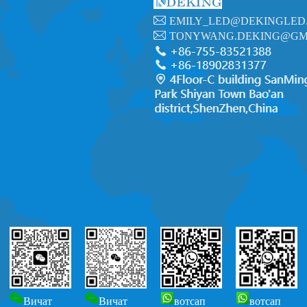
EMILY_LED@DEKINGLED
TONYWANG.DEKING@GM
Вичат
Вичат
вотсап
вотсап