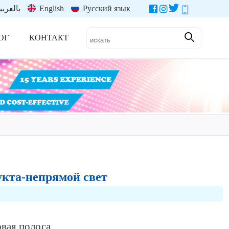
بالعربي
English
Русский язык
ОГ
КОНТАКТ
укта-непрямой свет
овая полоса