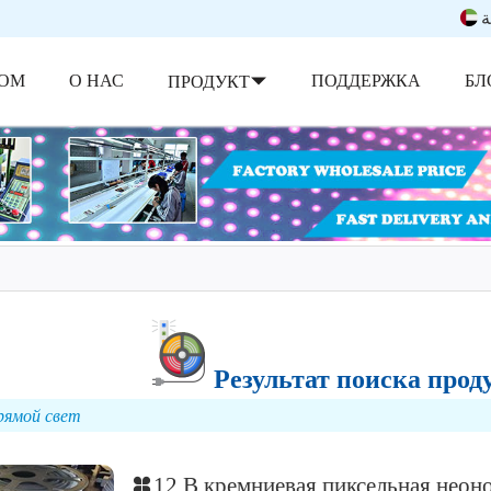
ة
ОМ
О НАС
ПОДДЕРЖКА
БЛ
ПРОДУКТ
Результат поиска прод
рямой свет
12 В кремниевая пиксельная неон