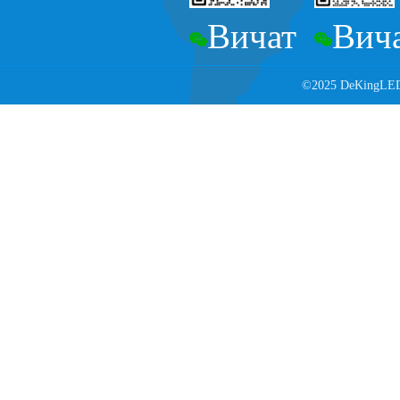
Вичат
Вич
©2025 DeKingLED