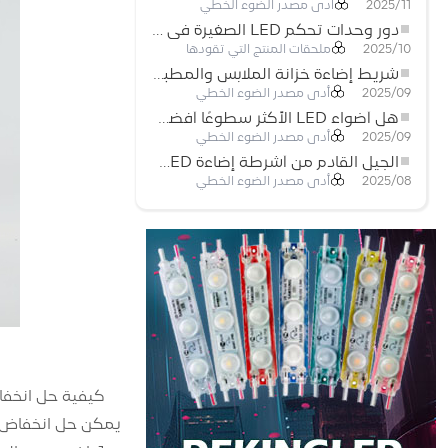
أدى مصدر الضوء الخطي
2025/11
دور وحدات تحكم LED الصغيرة في مشاريع إضاءة شريط LED
ملحقات المنتج التي تقودها
2025/10
شريط إضاءة خزانة الملابس والمطبخ: شريط COB LED اللمسي الذي يعيد تعريف الإضاءة المنزلية والتجارية
أدى مصدر الضوء الخطي
2025/09
هل أضواء LED الأكثر سطوعًا أفضل؟
أدى مصدر الضوء الخطي
2025/09
الجيل القادم من أشرطة إضاءة LED: قابلة للقطع بحرية لإمكانيات غير محدودة
أدى مصدر الضوء الخطي
2025/08
كيفية حل انخف
يمكن حل انخفاض ال