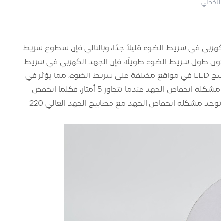
 الخطي
هربي في شريط الضوء قليلاً جدًا، وبالتالي فإن سطوع شريط
ن طول شريط الضوء طويلًا، فإن الجهد الكهربي في شريط
الضوء سينخفض ​​تدريجيًا بسبب مقاومة التيار، مما يؤدي إلى اختلافات في سطوع مصابيح LED في مواقع مختلفة على شريط الضوء، مما يؤثر في
النهاية على تأثير سطوع شريط الضوء بأكمله. تواجه شرائط الإضاءة 12 فولت الشائعة مشكلة انخفاض الجهد عندما تتجاوز 5 أمتار، فكلما انخفض
الجهد، زاد التيار ويرجع ذلك إلى المقاومة الحالية الكبيرة لثنائي الفينيل متعدد الكلور. لا توجد مشكلة انخفاض الجهد مع مصابيح الجهد العالي 220