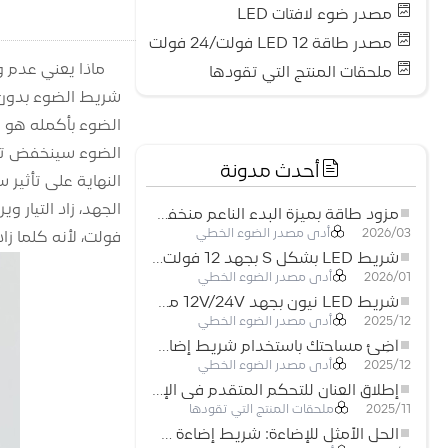
مصدر ضوء لافتات LED
مصدر طاقة LED 12 فولت/24 فولت
ماذا يعني عدم 
ملحقات المنتج التي تقودها
شريط الضوء بدون ا
الضوء بأكمله هو 
أحدث مدونة
مزود طاقة بميزة البدء الناعم منخفض الجهد لأنظمة إضاءة LED
أدى مصدر الضوء الخطي
2026/03
فولت، لأنه كلما زا
شريط LED بشكل S بجهد 12 فولت: حل إضاءة مرن وفعال للتصميمات الحديثة
أدى مصدر الضوء الخطي
2026/01
شريط LED نيون بجهد 12V/24V مع إمكانية القص كل 3 مصابيح: حل إضاءة نيون عصري لكل المساحات
أدى مصدر الضوء الخطي
2025/12
أضِئ مساحتك باستخدام شريط إضاءة LED نيون مرن منخفض الجهد
أدى مصدر الضوء الخطي
2025/12
إطلاق العنان للتحكم المتقدم في الإضاءة: المزايا الرئيسية لجهاز التحكم RGBW 5–24 فولت
ملحقات المنتج التي تقودها
2025/11
الحل الأمثل للإضاءة: شريط إضاءة LED مرن عالي الكثافة COB FOB للإضاءة الحديثة