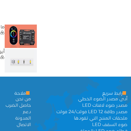
ما 
أيهما
رابط سريع
ملاحة
أدى مصدر الضوء الخطي
من نحن
مصدر ضوء لافتات LED
حاصل الضرب
مصدر طاقة LED 12 فولت/24 فولت
دعم
ملحقات المنتج التي تقودها
المدونة
ضوء السقف LED
الاتصال