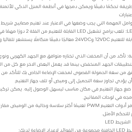
تبارات
لمهمة التي يجب وضعها في الاعتبار عند تعتيم مصابيح شريط LED 12 فولت أو 24 فولت:
برامج التشغيل القابلة للتعتيم 12VDC و24VDC معالجًا دقي
تطبيقات الجهد المنخفض، بينما قد يعمل البعض الآخر مع كل من ا
ن يؤدي تجاوز سعة التحميل إلى وميض أو تلف جهاز التعتيم.
 ضع جهاز التعتيم في مكان مناسب ليسهل الوصول إليه. يمكن تركي
دمجه في لوحات المفاتيح.
التعتيم السلس: توفر أدوات التعتيم PWM تعتيمًا أكثر سلاسة وخا
لتحكم الأمثل.
لشريط LED
إضاءة لديك: