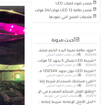
مصدر ضوء لافتات LED
مصدر طاقة LED 12 فولت/24 فولت
ملحقات المنتج التي تقودها
أحدث مدونة
مزود طاقة بميزة البدء الناعم منخفض الجهد لأنظمة إضاءة LED
أدى مصدر الضوء الخطي
2026/03
شريط LED بشكل S بجهد 12 فولت: حل إضاءة مرن وفعال للتصميمات الحديثة
أدى مصدر الضوء الخطي
2026/01
شريط LED نيون بجهد 12V/24V مع إمكانية القص كل 3 مصابيح: حل إضاءة نيون عصري لكل المساحات
أدى مصدر الضوء الخطي
2025/12
أضِئ مساحتك باستخدام شريط إضاءة LED نيون مرن منخفض الجهد
أدى مصدر الضوء الخطي
2025/12
إطلاق العنان للتحكم المتقدم في الإضاءة: المزايا الرئيسية لجهاز التحكم RGBW 5–24 فولت
ملحقات المنتج التي تقودها
2025/11
الحل الأمثل للإضاءة: شريط إضاءة LED مرن عالي الكثافة COB FOB للإضاءة الحديثة