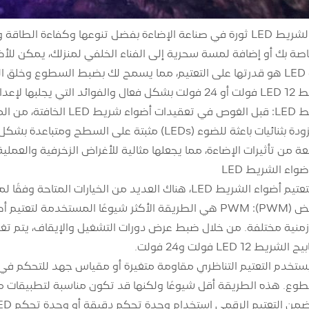
أحدثت مصابيح الشريط LED ثورة في صناعة الإضاءة بفضل تنوعها وك
للأضواء الشريطية LED هو قدرتها على التعتيم، مما يسمح لك بضبط ال
الإضاءة لديك.
لوحة دوائر مرنة مزودة بثنائيات باعثة للضوء (LEDs) 
من تأثيرات الإضاءة، مما يجعلها مثالية للأغراض الزخرفية والعملية
ضواء الشريط LED
لخيارات المتاحة وفقًا لمتطلباتك المحددة ونوع شريط LED الذي تستخدمه.
LED  فولت و24 فولت.
وع. هذه الطريقة أقل شيوعًا ولكنها قد تكون مناسبة لتطبيقات م