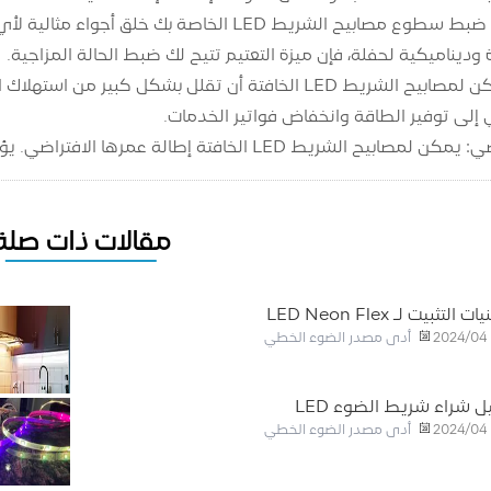
الأجواء: يتيح لك ضبط سطوع مصابيح الشريط LED ال
ة وديناميكية لحفلة، فإن ميزة التعتيم تتيح لك ضبط الحالة المزاجية.
كفاءة الطاقة: يمكن لمصابيح الشريط LED الخافتة أن تق
ي إلى توفير الطاقة وانخفاض فواتير الخدمات.
لخافتة إطالة عمرها الافتراضي. يؤدي خفض السطوع إلى تقليل الحرارة المتولدة
مقالات ذات صلة
ت التثبيت لـ LED Neon Flex
أدى مصدر الضوء الخطي
2024/04
ل شراء شريط الضوء LED
أدى مصدر الضوء الخطي
2024/04