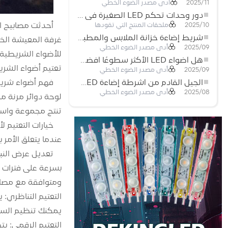
أدى مصدر الضوء الخطي
2025/11
دور وحدات تحكم LED الصغيرة في مشاريع إضاءة شريط LED
ملحقات المنتج التي تقودها
2025/10
شريط إضاءة خزانة الملابس والمطبخ: شريط COB LED اللمسي الذي يعيد تعريف الإضاءة المنزلية والتجارية
أدى مصدر الضوء الخطي
2025/09
هل أضواء LED الأكثر سطوعًا أفضل؟
تعتيم أضواء الشريط LED 12 فولت أو 24 فولت بشكل فعال والفوائد التي يجلبها لإعداد 
أدى مصدر الضوء الخطي
2025/09
الجيل القادم من أشرطة إضاءة LED: قابلة للقطع بحرية لإمكانيات غير محدودة
أدى مصدر الضوء الخطي
2025/08
تنتج مجموعة واسعة 
خيارات التعتيم لأ
عندما يتعلق الأمر بتعتيم أضواء الشريط LED، هناك العديد من ا
ومتوافقة مع مصابيح الشريط 12
يمكنك تنظيم السط