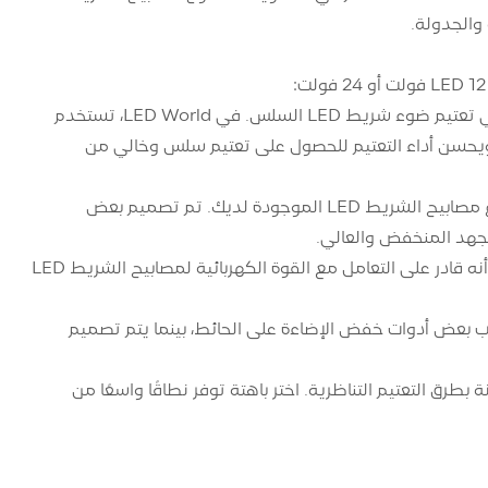
برامج تشغيل LED: تلعب برامج تشغيل LED القابلة للتعتيم من الفئة 2 دورًا مهمًا في تعتيم ضوء شريط LED السلس. في LED World، تستخدم
قًا متكاملًا يستشعر تلقائيًا ويحسن أداء التعتيم للحصول على تعتيم سلس وخالي من
المخفتات المتوافقة: تأكد من أن المخفت الذي تختاره متوافق مع الجهد الكهربي ونوع مصابيح الشريط LED الموجودة لديك. تم تصميم بعض
لجهد المنخفض والعالي.
سعة الحمولة: تحقق من سعة الحمولة القصوى لمخفت الإضاءة الخاص بك للتأكد من أنه قادر على التعامل مع القوة الكهربائية لمصابيح الشريط LED
ب بعض أدوات خفض الإضاءة على الحائط، بينما يتم تصميم
لية من الوميض مقارنة بطرق التعتيم التناظرية. اختر باهتة توفر نطاقًا واسعًا من