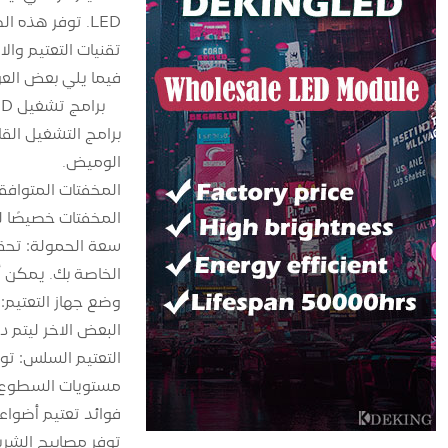
LED. توفر هذه الطريقة تحكمًا دقيقًا ويمكن دمجها في أنظمة المنزل الذكي للأتمتة والجدولة.
تقنيات التعتيم والاع
فيما يلي بعض العوامل ا
الوميض.
المخفتات خصيصًا ل
الخاصة بك. يمكن أ
وضع جهاز التعتيم:
البعض الآخر ليتم 
مستويات السطوع ل
فوائد تعتيم أضواء ا
توفر مصابيح الشريط LED الخافتة مجموعة من الفوائد لإعداد ال