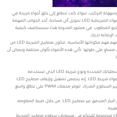
فاءة الطاقة وسهولة التركيب. سواء كنت تتطلع إلى خلق أجواء مريحة في
غرفة المعيشة الخاصة بك أو إضافة لمسة سحرية إلى الفناء الخلفي لمنزلك، يمكن للأضواء الشريطية LED تحويل أي مساحة. أحد الجوانب المهمة
سطوع وخلق الجو المطلوب. في منشور المدونة هذا، سنستكشف كيفية
فهم أضواء شريط LED: قبل الغوص في تعقيدات أضواء شريط LED الخافتة، من المهم فهم مكوناتها الأساسية. تتكون مصابيح الشريط LED من
مثبتة على السطح ومتباعدة بشكل متساوٍ على طولها. تأتي هذه الأضواء بألوان مختلفة ويمكن أن
.
تعديل عرض النبض (PWM): PWM هي الطريقة الأكثر شيوعًا المستخدمة لتعتيم أضواء شريط LED. إنه يتضمن تشغيل وإيقاف مصابيح LED
بسرعة على فترات زمنية مختلفة. من خلال ضبط عرض دورات التشغيل والإيقاف، يتم تغيير السطوع المدرك. تتوفر مخفتات PWM على نطاق واسع
التعتيم التناظري: يستخدم التعتيم التناظري مقاومة متغيرة أو مقياس جهد للتحكم في التيار المتدفق عبر مصابيح LED. من خلال ضبط المقاومة،
عينة.
التعتيم الرقمي: يتضمن التعتيم الرقمي استخدام وحدة تحكم دقيقة أو وحدة تحكم LED متخصصة للتحكم في مستويات سطوع مصابيح الشريط