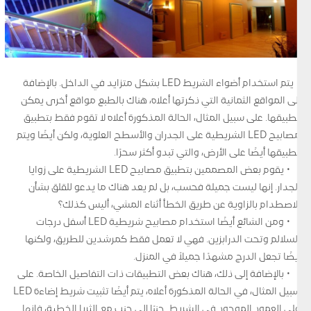
• يتم استخدام أضواء الشريط LED بشكل متزايد في الداخل. بالإضافة
إلى المواقع الثمانية التي ذكرتها أعلاه، هناك بالطبع مواقع أخرى يمكن
تطبيقها. على سبيل المثال، الحالة المذكورة أعلاه لا تقوم فقط بتطبيق
مصابيح LED الشريطية على الجدران والأسطح العلوية، ولكن أيضًا ويتم
تطبيقها أيضًا على الأرض، والتي تبدو أكثر سحرًا.
• يقوم بعض المصممين بتطبيق مصابيح LED الشريطية على زوايا
الجدار. إنها ليست جميلة فحسب، بل لم يعد هناك ما يدعو للقلق بشأن
الاصطدام بالزاوية عن طريق الخطأ أثناء المشي، أليس كذلك؟
• ومن الشائع أيضًا استخدام مصابيح شريطية LED أسفل درجات
السلالم وتحت الدرابزين. فهي لا تعمل فقط كمرشدين للطريق، ولكنها
أيضًا تجعل الدرج مشهدًا جميلاً في المنزل.
• بالإضافة إلى ذلك، هناك بعض التطبيقات ذات التفاصيل الخاصة. على
سبيل المثال، في الحالة المذكورة أعلاه، يتم أيضًا تثبيت شريط إضاءة LED
على العمود الموجود في الشريط. جنبًا إلى جنب مع الثريا الخطية، فإنها