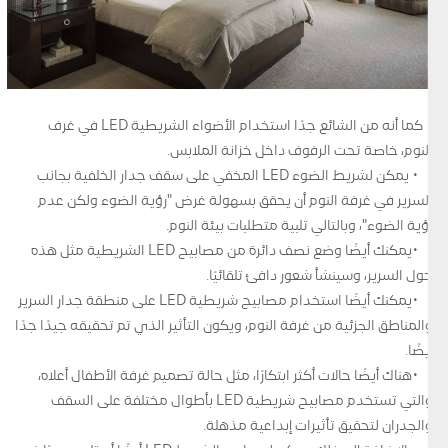
• كما أنه من الشائع جدًا استخدام الأضواء الشريطية LED في غرف
النوم، خاصة تحت الرفوف داخل خزانة الملابس.
• يمكن لشريط الضوء LED المخفي على سقف جدار الخلفية بجانب
السرير في غرفة النوم أن يحقق بسهولة غرض "رؤية الضوء ولكن عدم
رؤية الضوء"، وبالتالي تلبية متطلبات بيئة النوم.
•يمكنك أيضًا وضع نصف دائرة من مصابيح LED الشريطية مثل هذه
حول السرير، وسينشأ شعور دافئ تلقائيًا.
•يمكنك أيضًا استخدام مصابيح شريطية LED على منطقة جدار السرير
والمناطق الجزئية من غرفة النوم، ويكون التأثير الذي تم تحقيقه جيدًا جدًا
أيضًا.
•هناك أيضًا حالات أكثر ابتكارًا، مثل حالة تصميم غرفة الأطفال أعلاه،
والتي تستخدم مصابيح شريطية LED بأطوال مختلفة على السقف
والجدران لتحقيق تأثيرات إبداعية مذهلة.