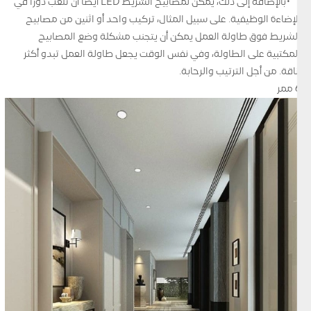
•بالإضافة إلى ذلك، يمكن لمصابيح الشريط LED أيضًا أن تلعب دورًا في
الإضاءة الوظيفية. على سبيل المثال، تركيب واحد أو اثنين من مصابيح
الشريط فوق طاولة العمل يمكن أن يتجنب مشكلة وضع المصابيح
المكتبية على الطاولة، وفي نفس الوقت يجعل طاولة العمل تبدو أكثر
أناقة. من أجل الترتيب والرحابة.
6 ممر