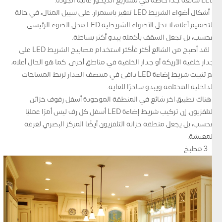
LED شائعة جدًا خاصة في مشاريع الديكور عالية الجودة.
• أشكال أضواء الشريط LED تتغير باستمرار. على سبيل المثال، في حالة
التصميم أعلاه، لا تحل الأضواء الشريطية LED محل الضوء الرئيسي
فحسب، بل تجعل السقف بأكمله يبدو أكثر بساطة.
• لقد أصبح من الشائع أكثر فأكثر استخدام مصابيح الشريط LED على
جدار خلفية الأريكة أو جدار الخلفية في مناطق أخرى. كما هو الحال أعلاه،
تم تثبيت شريط إضاءة LED دافئ في منتصف الجدار لربط المساحات
الداخلية المختلفة ويبدو ساحرًا للغاية.
•هناك تطبيق آخر شائع في المنطقة الموجودة أسفل رفوف خزائن
التلفزيون. إن تركيب شريط إضاءة LED أسفل كل رف ليس أمرًا عمليًا
فحسب، بل يجعل منطقة خزانة التلفزيون أيضًا المركز البصري لغرفة
المعيشة.
3 مطبخ