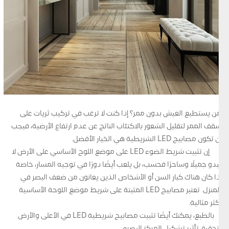
من يستطيع العيش بدون ممر؟ إذا كنت لا ترغب في تركيب ثريات على
سقف الممر لتقليل الشعور بالاكتئاب الناتج عن عدم ارتفاع الأرضية، فيجب
أن تكون مصابيح LED الشريطية هي الخيار الأفضل.
إن تثبيت شريط الضوء LED على موضع اللوح الأساسي على الأرض لا
يبدو جميلًا وساحرًا فحسب، بل يلعب أيضًا دورًا في توجيه المسار، خاصة
إذا كان هناك كبار السن أو الأشخاص الذين يعانون من ضعف البصر في
المنزل. تعتبر مصابيح LED المثبتة على شريط موضع اللوحة الأساسية
أكثر مثالية.
بالطبع، يمكنك أيضًا تثبيت مصابيح شريطية LED في الأعلى والأرض
لتحقيق تأثير تشكيل المركز البصري.