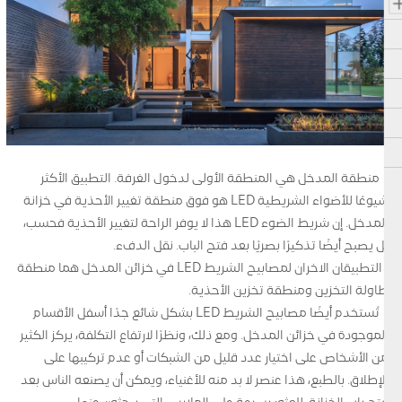
• منطقة المدخل هي المنطقة الأولى لدخول الغرفة. التطبيق الأكثر
شيوعًا للأضواء الشريطية LED هو فوق منطقة تغيير الأحذية في خزانة
المدخل. إن شريط الضوء LED هذا لا يوفر الراحة لتغيير الأحذية فحسب،
بل يصبح أيضًا تذكيرًا بصريًا بعد فتح الباب. نقل الدفء.
•التطبيقان الآخران لمصابيح الشريط LED في خزائن المدخل هما منطقة
طاولة التخزين ومنطقة تخزين الأحذية.
• تُستخدم أيضًا مصابيح الشريط LED بشكل شائع جدًا أسفل الأقسام
الموجودة في خزائن المدخل. ومع ذلك، ونظرًا لارتفاع التكلفة، يركز الكثير
من الأشخاص على اختيار عدد قليل من الشبكات أو عدم تركيبها على
الإطلاق. بالطبع، هذا عنصر لا بد منه للأغنياء، ويمكن أن يصنعه الناس بعد