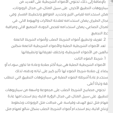
بالإضافة إلى ذلك، تحتوي الأضواء الشريطية على العديد من
سيناريوهات التطبيق الأخرى. على سبيل المثال، في مجال الروبوتات،
يمكن استخدامه لقياس الليزر وتحديد المواقع وتخطيط المسار. وفي
مجال الطيران يمكن استخدامه لملاحة الطائرات والهبوط الآلي. في
المجال الصناعي، يمكن استخدامه لفحص الجودة، التجميع الآلي ومراقبة
خط التجميع.
2. تعريف وتطبيق أضواء الشريط الصلب وأضواء الشريط الناعمة
تعد الأضواء الشريطية الصلبة والأضواء الشريطية الناعمة شكلين
شائعين من الأضواء الشريطية، وتختلف تعريفاتها وتطبيقاتها.
1. شريط الضوء الثابت
الأضواء الشريطية الصلبة هي بنية أكثر صلابة وعادة ما تكون سوداء أو
بيضاء. إن صلابة شريط الضوء لها تأثير كبير على ثباته ودقته، لذلك
تُستخدم عادةً أشرطة الضوء الصلبة في سيناريوهات التطبيق التي تتطلب
دقة وثباتًا أعلى.
تحتوي مصابيح الشريط الصلب على مجموعة واسعة من سيناريوهات
التطبيق. على سبيل المثال، في مجال الرؤية الآلية، يتم استخدامها عادةً
لمهام مثل تتبع الهدف وقياسه. في مجالات مثل الروبوتات وخطوط
الإنتاج الآلية، يتم استخدام أضواء الشريط الصلب بشكل شائع لمهام مثل