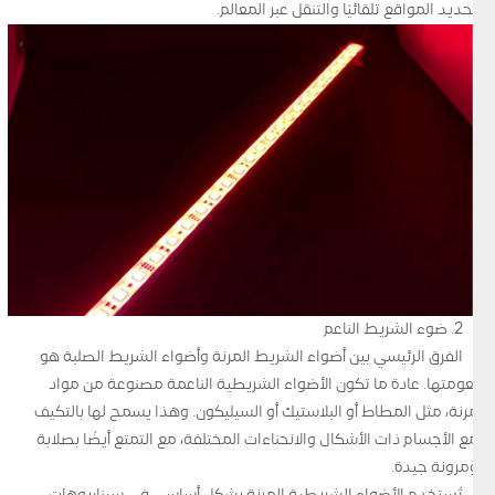
تحديد المواقع تلقائيًا والتنقل عبر المعالم.
2. ضوء الشريط الناعم
الفرق الرئيسي بين أضواء الشريط المرنة وأضواء الشريط الصلبة هو
نعومتها. عادة ما تكون الأضواء الشريطية الناعمة مصنوعة من مواد
مرنة، مثل المطاط أو البلاستيك أو السيليكون. وهذا يسمح لها بالتكيف
مع الأجسام ذات الأشكال والانحناءات المختلفة، مع التمتع أيضًا بصلابة
ومرونة جيدة.