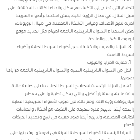
تُستخدم الأضواء الشريطية المرنة بشكل أساسي في سيناريوهات
التطبيق التي تحتاج إلى التكيف مع شكل وانحناء الكائنات المختلفة. على
سبيل المثال، في مجال الرؤية الآلية، يمكن استخدام أضواء الشريط
المرنة لتتبع الأهداف وقياس الأشكال المعقدة. في مجال الروبوتات،
يمكن استخدام الأضواء الشريطية الناعمة لمهام مثل تحديد موقع
الروبوت التكيفي والملاحة.
3. المزايا والعيوب والاختلافات بين أضواء الشريط الصلبة وأضواء
الشريط الناعمة
1. مقارنة المزايا والعيوب
لكل من الأضواء الشريطية الصلبة والأضواء الشريطية الناعمة مزاياها
وعيوبها.
تشمل المزايا الرئيسية لمصابيح الشريط الصلب ما يلي: صلابة عالية،
ودقة عالية، واستقرار أفضل، والتي يمكن تطبيقها على معظم
سيناريوهات رؤية الآلة. ومع ذلك، فإن عيوب الأضواء الشريطية الصلبة
واضحة أيضًا. لديهم قدرة ضعيفة على التكيف مع أشكال وانحناءات
الكائنات المختلفة، ولديهم أيضًا قيود معينة في تتبع وتحديد الحركات
الأصغر.
المزايا الرئيسية للأضواء الشريطية المرنة هي نعومتها وقدرتها على