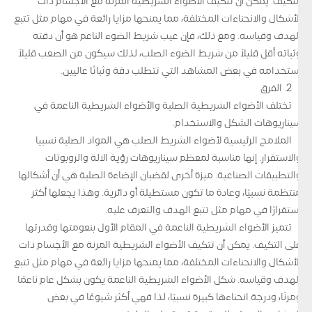
التكيف. يمكن أن تتكيف الأضواء الشريطية المرنة مع الأجسام ذات
الأشكال والانحناءات المختلفة، مما يمنحها مزايا رائعة في مهام مثل تتبع
الهدف وقياسه. ومع ذلك، فإن عيب شريط الضوء الناعم هو أن دقته
وثباته أقل قليلاً من شريط الضوء الصلب، لذلك سيكون من الصعب قليلاً
استخدامه في بعض المشاهد التي تتطلب دقة وثباتًا عاليين.
2. الفرق
تختلف الأضواء الشريطية الصلبة والأضواء الشريطية الناعمة في
سيناريوهات الشكل والاستخدام.
الملامح الرئيسية لأضواء الشريط الصلب هي المواد الصلبة نسبيا
والاستقرار. إنها مناسبة لمعظم سيناريوهات رؤية الآلة والروبوتات
والتطبيقات الصناعية. ميزة أخرى لقضبان الإضاءة الصلبة هي أن أشكالها
منتظمة نسبيًا، وعادة ما تكون مستطيلة أو دائرية. وهذا يجعلها أكثر
استقرارًا في مهام مثل تتبع الهدف والتعرف عليه.
تتميز الأضواء الشريطية الناعمة في المقام الأول بنعومتها وقدرتها
على التكيف. يمكن أن تتكيف الأضواء الشريطية المرنة مع الأجسام ذات
الأشكال والانحناءات المختلفة، مما يمنحها مزايا رائعة في مهام مثل تتبع
الهدف وقياسه. شكل الأضواء الشريطية الناعمة يكون بشكل عام ناعمًا
ومرنًا، ودرجة انحناءها كبيرة نسبيًا، لذا فهي أكثر شيوعًا في بعض