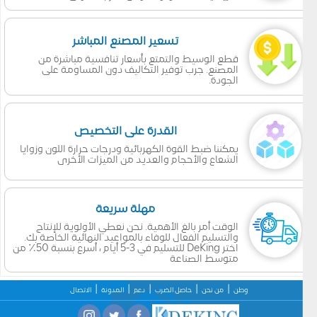
تسعير المصنع المباشر
قطع الوسيط والتمتع بأسعار تنافسية مباشرة من
المصنع. جرب توفير التكاليف دون المساومة على
الجودة.
القدرة على التخصيص
يمكننا ضبط القوة الكهربائية ودرجات حرارة اللون وزوايا
الشعاع والأحجام والعديد من الميزات الأخرى
مهلة سريعة
الوقت أمر بالغ الأهمية. نحن نعطي الأولوية للإنتاج
والتسليم الفعال للوفاء بالمواعيد النهائية الخاصة بك.
اختر DeKing للتسليم في 3-5 أيام ، أسرع بنسبة 50٪ من
متوسط الصناعة
وطن
من نحن
حاصل الضرب
دعم
المدونة
الاتصال