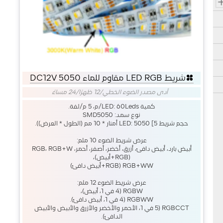
شريط LED RGB مقاوم للماء 5050 DC12V
أدى مصدر الضوء الخطي
/
12 ظهرًا/24 مساءً
كمية LED: 60Leds/م، 5 م/لفة.
نوع سمد: SMD5050
حجم شريط LED: 5050 [5 أمتار * 10 مم (الطول * العرض)).
عرض شريط الضوء 10 ملم:
أبيض بارد، أبيض دافئ، أزرق، أخضر، أصفر، أحمر، RGB، RGB+W
(RGB+أبيض)،
RGB+WW (RGB+أبيض دافئ)
عرض شريط الضوء 12 ملم:
RGBW (4 في 1، أبيض)،
RGBWW (4 في 1، أبيض دافئ).
RGBCCT (5 في 1، الأحمر والأخضر والأزرق والأبيض والأبيض
الدافئ).