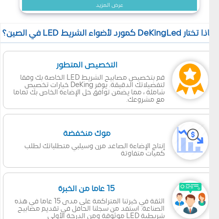
عرض المزيد
 تختار DeKingLed كمورد لأضواء الشريط LED في الصين؟
التخصيص المتطور
قم بتخصيص مصابيح الشريط LED الخاصة بك وفقا
لتفضيلاتك الدقيقة. يوفر DeKing خيارات تخصيص
شاملة ، مما يضمن توافق حل الإضاءة الخاص بك تماما
مع مشروعك.
موك منخفضة
إنتاج الإضاءة الصاعد مرن وسيلبي متطلباتك لطلب
كميات متفاوتة
15 عاما من الخبرة
الثقة في خبرتنا المتراكمة على مدى 15 عاما في هذه
الصناعة. استفد من سجلنا الحافل في تقديم مصابيح
شريطية LED موثوقة ومن الدرجة الأولى