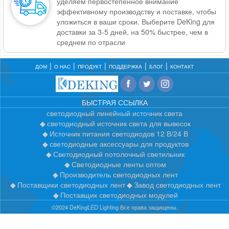
уделяем первостепенное внимание
эффективному производству и поставке, чтобы
уложиться в ваши сроки. Выберите DeKing для
доставки за 3-5 дней, на 50% быстрее, чем в
среднем по отрасли
ДОМ
О НАС
ПРОДУКТ
ПОДДЕРЖКА
БЛОГ
КОНТАКТ
БЫСТРАЯ ССЫЛКА
светодиодный линейный источник света
светодиодный источник света для вывесок
Источник питания светодиодов 12 В/24 В
светодиодные аксессуары для продуктов
Светодиодный потолочный светильник
Светодиодные ленты оптом
Производитель светодиодных лент
Поставщики светодиодных лент
Завод светодиодных лент
Поставщик светодиодных модулей
©2024 DeKingLED Lighting Все права защищены.