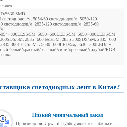
в сутки
MD/5630 SMD
 светодиодов/м, 5054-60 светодиодов/м, 5050-120
40 светодиодов/м, 2835-120 светодиодов/м, 2835-60
/м
 5054--300LESS/5M, 5050--600LEDS/5M, 5050--300LEDS/5M,
00SDS/5M, 2835--600-leds/5M, 2835-300SDS/5M, 2835--600-
, 2835-300LEDS/5M. , 5630--600LED/5м, 5630--300LED/5м
ьный белый/красный/зеленый/синий/розовый/голубой/RGB
о тока
оставщика светодиодных лент в Китае?
Низкий минимальный заказ
Производство Upward Lighting является гибким и