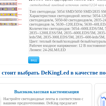
светодиодный линейный источник света
/
12/24 часа 
Тип светодиода: 5054 SMD/5050 SMD/2835 S
Характеристики светодиодной ленты: 5054-120
светодиодов/м, 5050-60 светодиодов/м, 2835-2
светодиодов /м, 5630--120LED/м, 5630--60LED
Количество светодиодов: 5054--600LEDS/5M,
2835--1200LESS/5M, 2835--600LEDS/5M, 2835-3
leds/5M, 2835-300LEDS/5M, 2835--600-leds/5M
Цвет: теплый белый/холодный белый/натурал
Рабочее входное напряжение: 12 В постоянног
Люмен: 24-26LM/LED
вид
 стоит выбрать DeKingLed в качестве п
Высококлассная кастомизация
Настройте светодиодные ленты в соответствии с
вашими предпочтениями. DeKing предлагает