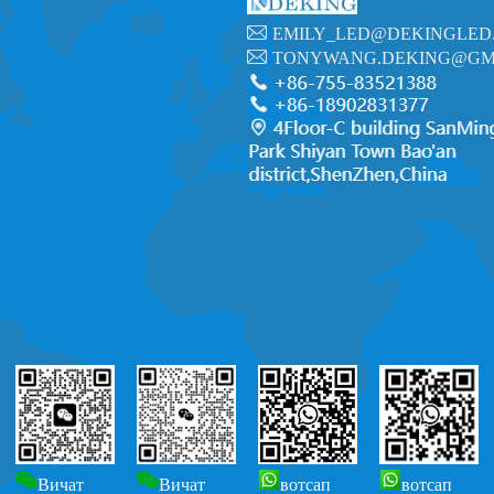
EMILY_LED@DEKINGLED
TONYWANG.DEKING@GM
Вичат
Вичат
вотсап
вотсап