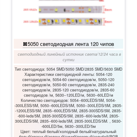
5050 светодиодная лента 120 чипов
светодиодный линейный источник света
/
12/24 часа в
сутки
Тип светодиода: 5054 SMD/5050 SMD/2835 SMD/5630 SMD
Характеристики светодиодной ленты: 5054-120
светодиодов/м, 5054-60 светодиодов/м, 5050-120
светодиодов/м, 5050-60 светодиодов/м, 2835-240
светодиодов/м, 2835-120 светодиодов/м, 2835-60
светодиодов /м, 5630--120LED/м, 5630--60LED/м
Количество светодиодов: 5054--600LEDS/5M, 5054-
-300LESS/5M, 5050--600LEDS/5M, 5050--300LEDS/5M, 2835-
-1200LESS/5M, 2835--600LEDS/5M, 2835-300SDS/5M, 2835-
-600-leds/5M, 2835-300SDS/5M, 2835--600-leds/5M, 2835-
300LEDS/5M, 2835--600-leds/5M, 2835-300LEDS/5M. , 5630-
-600LED/5м, 5630--300LED/5м
Цвет: теплый белый/холодный белый/натуральный
белый/красный/зеленый/синий/розовый/голубой/RGB